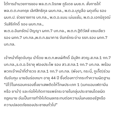
ใต้การอำนวยการของ พล.ต.ท.จิรภพ ภูริเดช ผบช.ก. สั่งการให้
พล.ต.ต.คงกฤช เลิศสิทธิกุล ผบก.ทล., พ.ต.อ.บุญลือ ผดุงถิ่น รอง
ผบก.ป. ช่วยราชการ บก.ทล., พ.ต.อ.แมน เม่นแย้ม, พ.ต.อ.เอกนิรุจฒ์
วันสิริภักดิ์ รอง ผบก.ทล.,
พ.ต.อ.อินทรัตน์ ปัญญา ผกก.7 บก.ทล., พ.ต.ท.ฐิติวัสส์ แซมเขียว
รอง ผกก.7 บก.ทล.,พ.ต.ท.ธนาคาร จันทร์กระจ่าง รรท.รอง ผกก.7
บก.ทล.
เจ้าหน้าที่ชุดจับกุม นำโดย พ.ต.ท.พงษ์ศักดิ์ มีมุสิก สวญ.ส.ทล.1 กก.7
บก.ทล.,ร.ต.อ.จิรายุ ฟองประไพ รอง สว.ส.ทล.1 กก.7 บก.ทล. พร้อม
พวกเจ้าหน้าที่ตำรวจ ส.ทล.1 กก.7 บก.ทล. (พังงา, กระบี่, ภูเก็ต)ร่วม
กันจับกุม นายอิมร่อเหมฯ อายุ 44 ปี ซึ่งต้องหาว่ากระทำความผิดฐาน
“มีไว้ในครอบครองซึ่งยาเสพติดให้โทษประเภท 1 (เมทแอมเฟตามีน
หรือ ยาบ้า) และก่อให้เกิดการแพร่กระจายในกลุ่มประชาชนโดยผิด
กฎหมาย อันเป็นการทำให้เกิดผลกระทบต่อความมั่นคงของรัฐหรือ
ความปลอดภัยของประชาชนทั่วไป”