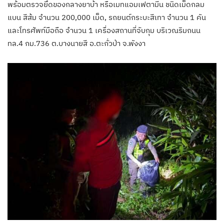
พร้อมตรวจยึดของกลางยาบ้า หรือเมทแอมเฟตามีน ชนิดเม็ดกลม
แบน สีส้ม จำนวน 200,000 เม็ด, รถยนต์กระบะสีเทา จำนวน 1 คัน
และโทรศัพท์มือถือ จำนวน 1 เครื่องสถานที่จับกุม บริเวณริมถนน
ทล.4 กม.736 ต.บางนายสี อ.ตะกั่วป่า จ.พังงา