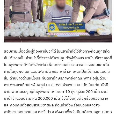
สอบถามเบื้องต้นผู้ต้องหารับว่าได้โยนยาบ้าทิ้งไว้ข้างทางก่อนถูกสกัด
จับได้ จากนั้นเจ้าหน้าที่ตำรวจได้ควบคุมตัวผู้ต้องหา มายังบริเวณจุดที่
โยนถุงพลาสติกสีดำข้างต้น เพื่อตรวจสอบ ผลการตรวจสอบและค้น
ภายในถุงพบ เมทแอมเฟตามีน หรือ ยาบ้าลักษณะเป็นเม็ดกลมแบน สี
ส้ม ด้านข้างด้านหนึ่งประทับตราอักษรภาษาอังกฤษ WY ห่อหุ้มด้วย
กระดาษสาเทียนไขพิมพ์รูป UFO 999 จำนวน 100 มัด ในแต่ละมัดมี
ยาเสพติดบรรจุอยู่ในถุงพลาสติกมัดละ 10 ถุง ถุงละ 200 เม็ด รวม
ยาบ้าจำนวนประมาณ 200,000 เม็ด จึงได้จับกุมตัวพร้อมของกลาง
และควบคุมตัวสอบสวนขยายผล ก่อนนำตัวพร้อมของกลางส่ง
พนักงานสอบสวน สภ.ตะกั่วป่า จ.พังงา เพื่อดำเนินคดีตามกฎหมายต่อ