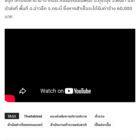
ซบุ๊ก ให้ไปรับยาบ้ามาจากบริเวณริมถนนในพื้นที่ อ.คุระบุรี จ.พังงา และ
นำส่งที่ พื้นที่ อ.อ่าวลึก จ.กระบี่ ซึ่งหากสำเร็จจะได้รับค่าจ้าง 60,000
บาท
TAGS
Thaitabloid
กองบังคับการปราบปราม
ตำรวจ
สำนักข่าวไทยแทบลอยด์
สำนักงานตำรวจแห่งชาติ
เป็นประเด็น