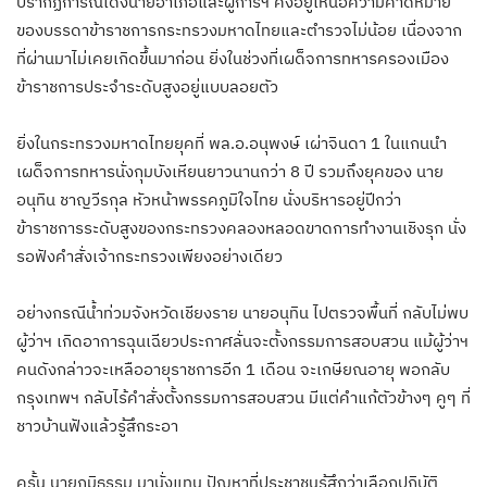
ปรากฏการณ์เด้งนายอำเภอและผู้การฯ คงอยู่เหนือความคาดหมาย
ของบรรดาข้าราชการกระทรวงมหาดไทยและตำรวจไม่น้อย เนื่องจาก
ที่ผ่านมาไม่เคยเกิดขึ้นมาก่อน ยิ่งในช่วงที่เผด็จการทหารครองเมือง
ข้าราชการประจำระดับสูงอยู่แบบลอยตัว
ยิ่งในกระทรวงมหาดไทยยุคที่ พล.อ.อนุพงษ์ เผ่าจินดา 1 ในแกนนำ
เผด็จการทหารนั่งกุมบังเหียนยาวนานกว่า 8 ปี รวมถึงยุคของ นาย
อนุทิน ชาญวีรกุล หัวหน้าพรรคภูมิใจไทย นั่งบริหารอยู่ปีกว่า
ข้าราชการระดับสูงของกระทรวงคลองหลอดขาดการทำงานเชิงรุก นั่ง
รอฟังคำสั่งเจ้ากระทรวงเพียงอย่างเดียว
อย่างกรณีน้ำท่วมจังหวัดเชียงราย นายอนุทิน ไปตรวจพื้นที่ กลับไม่พบ
ผู้ว่าฯ เกิดอาการฉุนเฉียวประกาศลั่นจะตั้งกรรมการสอบสวน แม้ผู้ว่าฯ
คนดังกล่าวจะเหลืออายุราชการอีก 1 เดือน จะเกษียณอายุ พอกลับ
กรุงเทพฯ กลับไร้คำสั่งตั้งกรรมการสอบสวน มีแต่คำแก้ตัวข้างๆ คูๆ ที่
ชาวบ้านฟังแล้วรู้สึกระอา
ครั้น นายภูมิธรรม มานั่งแทน ปัญหาที่ประชาชนรู้สึกว่าเลือกปฏิบัติ