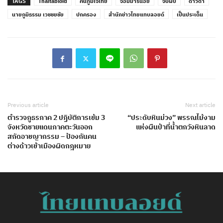
TAGS
Thaitabloid
คนภูมิใจไทย
จอมมารน้อย
จับผับ
ดาวดำ
นายภูมิธรรม เวชชยชัย
ปกครอง
สำนักข่าวไทยแทบลอยด์
เป็นประเด็น
Previous article
Next article
ตำรวจภูธรภาค 2 ปฏิบัติการเข้ม 3
“ประดับหินม่วง” พรรณไม้งาม
จังหวัดชายแดนภาคตะวันออก
แห่งผืนป่าที่น้ำตกวังหินลาด
สกัดอาชญากรรม – ป้องกันคน
ต่างด้าวเข้าเมืองผิดกฎหมาย