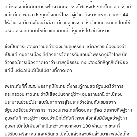
อย่างกรณียึดคืนเขากระโดง ที่ดินการรถไฟแห่งประเทศไทย จ.บุรีรัมย์
แม้แต่ยุค พล.อ.ประยุทธ์ จันทร์โอชา ผู้นำเผด็จการทหาร มาตรา 44
ให้อำนาจเต็ม ยังไม่กล้าฮือ แต่นายภูมิธรรม สั่งดำเนินการทันที โดยให้
อธิบดีกรมที่ดินคนใหม่มาแทนคนเก่าที่ถูกเด้งไป เข้าจัดการ
ซึ่งเป็นการแสดงความกล้าของนายภูมิธรรม แต่คอการเมืองมองว่า
เป็นแค่เกมการเมือง ที่ต้องการจัดการกับแกนนำพรรคภูมิใจไทย นัก
วิจารณ์การเมืองคาดเดาว่า นายภูมิธรรม คงแสดงอิทธิฤทธิ์ได้เพียง
แค่นี้ แต่ผลไม่ได้เป็นไปตามที่คาดเดา
เพราะทันทีที่ ส.ส. พรรคภูมิใจไทย ตั้งกระทู้ถามสดรัฐมนตรีว่าการ
กระทรวงมหาดไทย ว่ามีเสียงบ่นจากผู้ว่าฯ อุบลราชธานี ว่าเบิกงบ
ประมาณช่วยผู้ประสบภัยจากการสู้รบระหว่างไทยกับเขมรยาก
รัฐมนตรีช่วยว่าการกระทรวงมหาดไทยที่ตอบกระทู้สด ต่อสายถึงผู้ว่าฯ
อุบลทันที ทางผู้ว่าฯ ตอบว่าเบิกได้ทันที ภายหลังกลับมีข้อมูลว่าผู้ว่าฯ
อุบลฯ เบิกไปเพียงห้าหมื่นกว่าบาทจากงบฯ 100 ล้านบาท ขณะที่
บุรีรัมย์ ศรีสะเกษ และสุรินทร์ เบิกไปแล้วหลายสิบล้านบาท พอข้อเท็จ