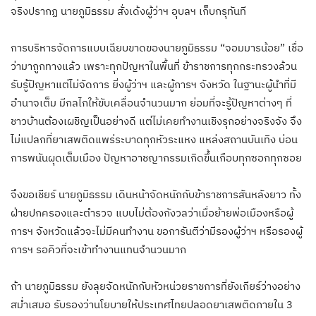
จริงปรากฏ นายภูมิธรรม สั่งเด้งผู้ว่าฯ อุบลฯ เก็บกรุทันที
การบริหารจัดการแบบเฉียบขาดของนายภูมิธรรม “จอมมารน้อย” เชื่อ
ว่ามาถูกทางแล้ว เพราะทุกปัญหาในพื้นที่ ข้าราชการทุกกระทรวงล้วน
รับรู้ปัญหาแต่ไม่จัดการ ยิ่งผู้ว่าฯ และผู้การฯ จังหวัด ในฐานะผู้นำที่มี
อำนาจเต็ม มีกลไกให้ขับเคลื่อนจำนวนมาก ย่อมที่จะรู้ปัญหาต่างๆ ที่
ชาวบ้านต้องเผชิญเป็นอย่างดี แต่ไม่เคยทำงานเชิงรุกอย่างจริงจัง จึง
ไม่แปลกที่ยาเสพติดแพร่ระบาดทุกหัวระแหง แหล่งสถานบันเทิง บ่อน
การพนันผุดเต็มเมือง ปัญหาอาชญากรรมเกิดขึ้นเกือบทุกซอกทุกซอย
จึงขอเชียร์ นายภูมิธรรม เดินหน้าจัดหนักกับข้าราชการสันหลังยาว ทั้ง
ฝ่ายปกครองและตำรวจ แบบไม่ต้องกังวลว่าเมื่อย้ายพ่อเมืองหรือผู้
การฯ จังหวัดแล้วจะไม่มีคนทำงาน ขอการันตีว่ามีรองผู้ว่าฯ หรือรองผู้
การฯ รอคิวที่จะเข้าทำงานแทนจำนวนมาก
ถ้า นายภูมิธรรม ยังลุยจัดหนักกับหัวหน่วยราชการที่ยังเกียร์ว่างอย่าง
สม่ำเสมอ รับรองว่านโยบายให้ประเทศไทยปลอดยาเสพติดภายใน 3