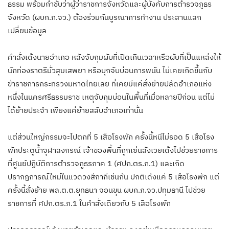
ธรรม พร้อมกำชับว่าผู้ว่าราชการจังหวัดและผู้บังคับการตำรวจภูธร
จังหวัด (ผบก.ภ.จว.) ต้องร่วมกันบูรณาการทำงาน ประสานแลก
เปลี่ยนข้อมูล
คำสั่งเด้งนายอำเภอ หลังจับกุมผับที่เปิดเกินเวลาหรือผับที่เป็นแหล่งให้
นักท่องราตรีมั่วสุมเสพยา หรือบุกจับบ่อนการพนัน ไม่เคยเกิดขึ้นกับ
ข้าราชการกระทรวงมหาดไทยเลย ที่เคยมีแค่สั่งย้ายปลัดอำเภอแห่ง
หนึ่งในนครศรีธรรมราช เหตุจับกุมบ่อนในพื้นที่เมื่อหลายปีก่อน แต่ไม่
ได้ย้ายประจำ เพียงแค่ย้ายสลับอำเภอเท่านั้น
แต่ส่วนใหญ่กรรมจะไปตกที่ 5 เสือโรงพัก ครั้งนี้หนีไม่รอด 5 เสือโรง
พักประตูน้ำจุฬาลงกรณ์ เจ้าของพื้นที่ถูกเซ่นสังเวยเด้งไปช่วยราชการ
ที่ศูนย์ปฏิบัติการตำรวจภูธรภาค 1 (ศปก.ตร.ภ.1) และเกิด
ปรากฏการณ์ใหม่ในแวดวงสีกากีเช่นกัน ปกติเด้งแค่ 5 เสือโรงพัก แต่
ครั้งนี้สั่งย้าย พล.ต.ต.ยุทธนา จอนขุน ผบก.ภ.จว.ปทุมธานี ไปช่วย
ราชการที่ ศปก.ตร.ภ.1 ในคำสั่งเดียวกับ 5 เสือโรงพัก