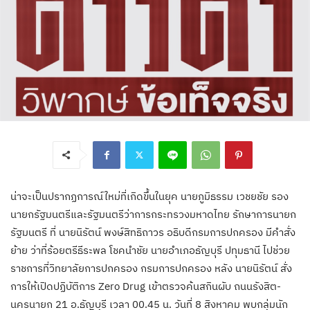
น่าจะเป็นปรากฏการณ์ใหม่ที่เกิดขึ้นในยุค นายภูมิธรรม เวชยชัย รอง
นายกรัฐมนตรีและรัฐมนตรีว่าการกระทรวงมหาดไทย รักษาการนายก
รัฐมนตรี ที่ นายนิรัตน์ พงษ์สิทธิถาวร อธิบดีกรมการปกครอง มีคำสั่ง
ย้าย ว่าที่ร้อยตรีธีระพล โชคนำชัย นายอำเภอธัญบุรี ปทุมธานี ไปช่วย
ราชการที่วิทยาลัยการปกครอง กรมการปกครอง​ หลัง นายนิรัตน์ สั่ง
การให้เปิดปฏิบัติการ Zero Drug เข้าตรวจค้นสกินผับ ถนนรังสิต-
นครนายก 21 อ.ธัญบุรี เวลา 00.45 น. วันที่ 8 สิงหาคม พบกลุ่มนัก