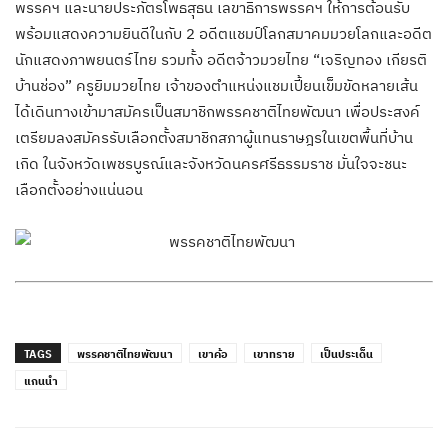
พรรคฯ​ และนายประภัตรโพธสุธน เลขาธิการพรรคฯ ให้การต้อนรับ
พร้อมแสดงความยินดีในกับ​ 2​ อดีตแชมป์โลกสมาคมมวยโลกและอดีต
นักแสดงภาพยนตร์ไทย รวมทั้ง อดีตจ้าวมวยไทย​ “เจริญทอง เกียรติ
บ้านช่อง” ครูยิมมวยไทย เจ้าของตำแหน่งแชมเปี้ยนเข็มขัดหลายเส้น
ได้เดินทางเข้ามาสมัครเป็นสมาชิกพรรคชาติไทยพัฒนา เพื่อประสงค์
เตรียมลงสมัครรับเลือกตั้งสมาชิกสภาผู้แทนราษฎรในเขตพื้นที่บ้าน
เกิด​ ในจังหวัดเพชรบูรณ์และจังหวัดนครศรีธรรมราช มั่นใจจะชนะ
เลือกตั้งอย่างแน่นอน
TAGS
พรรคชาติไทยพัฒนา
เขาค้อ
เขาทราย
เป็นประเด็น
แกนนำ