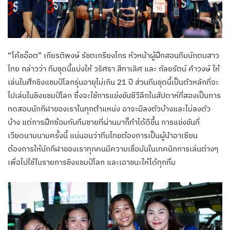
“โค้ชอ๊อต” เกียรติพงษ์ รัชตเกรียงไกร หัวหน้าผู้ฝึกสอนทีมนักตบสาว
ไทย กล่าวว่า ทีมชุดนี้แบ่งให้ วริศรา สีทาเลิศ และ กัลยรัตน์ คำวงษ์ ให้
เล่นในศึกชิงแชมป์โลกรุ่นอายุไม่เกิน 21 ปี ส่วนทีมชุดนี้เป็นตัวหลักที่จะ
ไปเล่นในชิงแชมป์โลก ซึ่งจะใช้การแข่งขันซีวีลีกในสัปดาห์ที่สองเป็นการ
ทดสอบนักกีฬาของเราในทุกตำแหน่ง อาจะมีลงตัวบ้างและไม่ลงตัว
บ้าง แต่การฝึกซ้อมกับทีมชายที่ผ่านมาก็ทำได้ดีขึ้น การแข่งขันที่
เวียดนามนามครั้งนี้ แน่นอนว่าทีมไทยต้องการเป็นผู้นำอาเซียน
ต้องการให้นักกีฬาของเราทุกคนมีความเชื่อมันในเทคนิกการเล่นต่างๆ
เพื่อไปใช้ในรายการชิงแชมป์โลก และเอาชนะให้ได้ทุกทึม