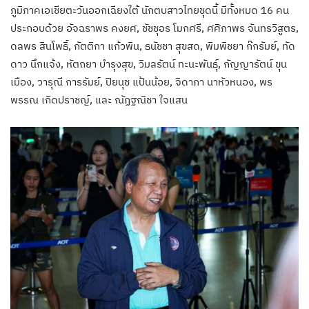
ภูมิภาคเอเชียตะวันออกเฉียงใต้​ นักตบสาวไทยชุดนี้ มีทั้งหมด 16 คน
ประกอบด้วย อัจฉราพร คงยศ, ชัชชุอร โมกศรี, ศศิภาพร จันทรวิสูตร,
ดลพร สินโพธิ์, กัตติกา แก้วพิน, ธนัชชา สุขสด, พิมพิชยา ก๊กรัมย์, ทัด
ดาว นึกแจ้ง, หัตถยา บำรุงสุข, วิมลรัตน์ ทะนะพันธุ์, กัญญารัตน์ ขุน
เมือง, วารุณี การรัมย์, ปิยนุช แป้นน้อย, จิดาภา นาหัวหนอง, พร
พรรณ เกิดปราชญ์, และ ณัฏฐณิชา ใจแสน