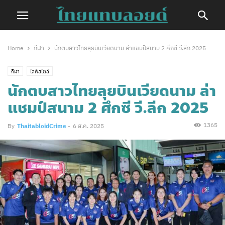
Home
กีฬา
นักตบสาวไทยลุยบินเวียดนาม ล่าแชมป์สนาม 2 ศึก​ซี วี.ลีก 2025
กีฬา
ไลฟ์สไตล์
นักตบสาวไทยลุยบินเวียดนาม ล่า
แชมป์สนาม 2 ศึก​ซี วี.ลีก 2025
1365
By
ThaitabloidCrime
-
6 ส.ค. 2025