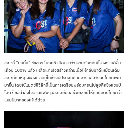
ขณะที่ “บุ๋มบิ๋ม” ชัชชุอร โมกศรี เปิดเผยว่า ส่วนตัวตอนนี้ร่างกายดีขึ้น
เกือบ 100% แล้ว เหลือแค่เร่งสร้างกล้ามเนื้อให้กลับมาดีเหมือนเดิม
ขณะที่ทีมหญิงของเราอยู่ในช่วงปปรับจูนกันมีการสื่อสารกันในทีมเพิ่ม
มาขึ้น โดยใช้แมตช์ซีวีลีกนี้เป็นการเตรียมพร้อมก่อนไปลุยศึกชิงแชมป์
โลก ก็ขอกำลังใจจากแฟนๆวอลเลย์บอลช่วยเชียร์ให้ทีมนักตบไทยคว้า
แชมป์มาครองให้ได้ด้วย