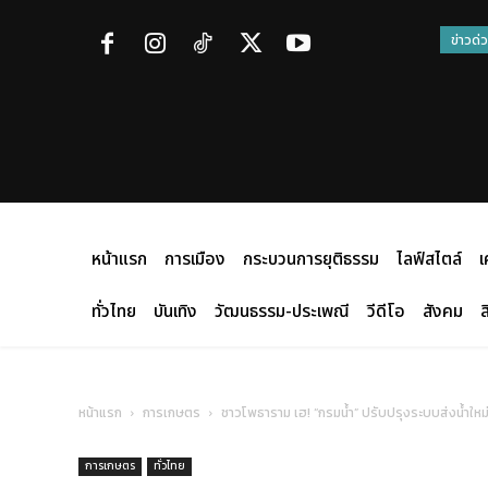
ข่าวด่
หน้าแรก
การเมือง
กระบวนการยุติธรรม
ไลฟ์สไตล์
เ
ทั่วไทย
บันเทิง
วัฒนธรรม-ประเพณี
วีดีโอ
สังคม
ส
หน้าแรก
การเกษตร
ชาวโพธาราม เฮ! “กรมน้ำ” ปรับปรุงระบบส่งน้ำใหม่ 
การเกษตร
ทั่วไทย