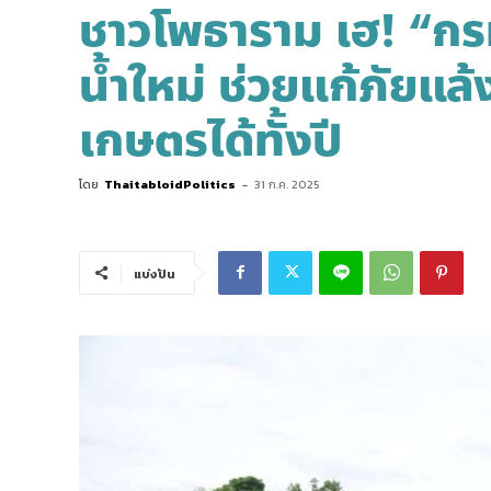
ชาวโพธาราม เฮ! “กรม
น้ำใหม่ ช่วยแก้ภัยแล้
เกษตรได้ทั้งปี
โดย
ThaitabloidPolitics
-
31 ก.ค. 2025
แบ่งปัน