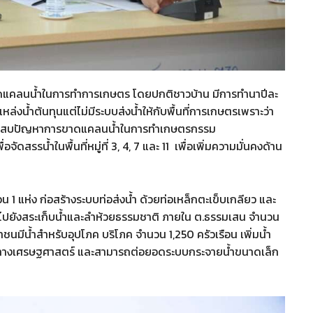
าดแคลนน้ำในการทำการเกษตร โดยปกติชาวบ้าน มีการทำนาปีละ
แหล่งน้ำต้นทุนแต่ไม่มีระบบส่งน้ำให้กับพื้นที่การเกษตรเพราะว่า
กล่าวประสบปัญหาการขาดแคลนน้ำในการทำเกษตรกรรม
ดสรรน้ำในพื้นที่หมู่ที่ 3, 4, 7 และ 11 เพื่อเพิ่มความมั่นคงด้าน
 1 แห่ง ก่อสร้างระบบท่อส่งน้ำ ด้วยท่อเหล็กตะเข็บเกลียว และ
ไปยังสระเก็บน้ำและลำห้วยธรรมชาติ ภายใน ต.ธรรมเสน จำนวน
ชนมีน้ำสำหรับอุปโภค บริโภค จำนวน 1,250 ครัวเรือน เพิ่มน้ำ
ค่าทางเศรษฐศาสตร์ และสามารถต่อยอดระบบกระจายน้ำขนาดเล็ก