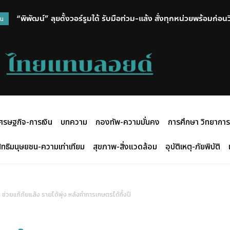
“พิพัฒน์” ลุยตั้งวอร์รูมใต้ รับมือท่วม-แล้ง สั่งทุกหน่วยพร้อมก่อน
สำนักงานตำรวจแห่งชาติ ขับเคลื่อนการเตรียมพร้อมรับมือภัยคุ
วน
ศรษฐกิจ-การเงิน
บทความ
กองทัพ-ความมั่นคง
การศึกษา วิทยาการ
ิทธิมนุษยชน-ความเท่าเทียม
สุขภาพ-สิ่งแวดล้อม
อุบัติเหตุ-ภัยพิบัติ
ช่วยแก้ภัยแล้ง รายได้พุ่ง หลังทำการเกษตรได้ทั้งปี