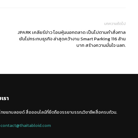
บทความถัดไป
JPARK เคลียร์ข่าว โอนหุ้นนอกตลาด เป็นไปตามคำสั่งศาล
ยันไม่กระทบธุรกิจ ล่าสุดคว้างาน Smart Parking 116 ล้าน
บาท สร้างความมั่นใจ นลท.
บเรา
 ไทยแทบลอยด์ สื่อออนไลน์ที่ยึดถือจรรยาบรรณวิชาชีพสื่อครบถ้วน.
:
contact@thaitabloid.com