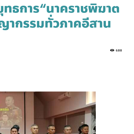
ยยุทธการ“นาคราชพิฆาต
ญากรรมทั่วภาคอีสาน
688