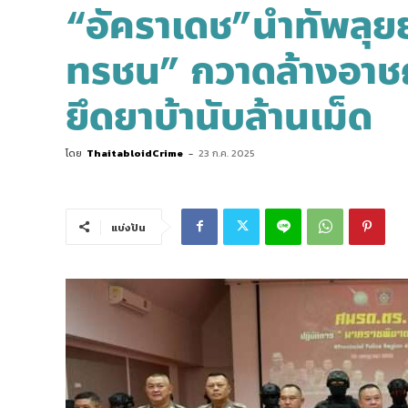
“อัคราเดช”นำทัพลุ
ทรชน” กวาดล้างอาช
ยึดยาบ้านับล้านเม็ด
โดย
ThaitabloidCrime
-
23 ก.ค. 2025
แบ่งปัน