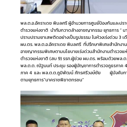
พล.ต.อ.อัคราเดช พิมลศรี ผู้อำนวยการศูนย์ป้องกันและ
ตํารวจแห่งชาติ นำทีมกวาดล้างอาชญากรรม ยุทธการ “ น
ปราบปรามยาเสพติดอย่างเป็นรูปธรรม ในห้วงเร่งด่วน 3 เดื
ผบ.ตร. พล.ต.อ.อัคราเดช พิมลศรี ที่ปรึกษาพิเศษสำนักง
อาชญากรรมพิเศษตามนโยบายเร่งด่วนสำนักงานตำรวจแห่งชา
ตำรวจแห่งชาติ (สบ 9) รรท.ผู้ช่วย ผบ.ตร. พร้อมด้วยพล.ต
พล.ต.ต. ณัฐนนท์ ประชุม รองผู้บัญชาการตำรวจภูธรภาค 4 ,
ภาค 4 และ พล.ต.ต.ภูมิพัฒน์ ภัทรศรีวงษ์ชัย ผู้บังคั
ตามยุทธการ“นาคราชพิฆาตทรชน”