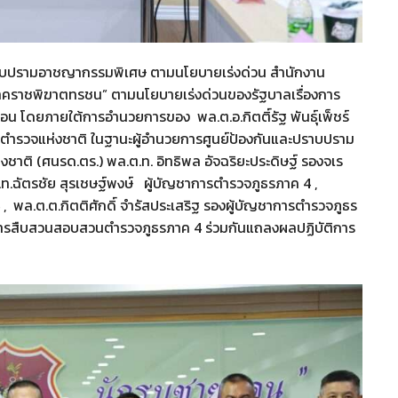
ปราบปรามอาชญากรรมพิเศษ ตามนโยบายเร่งด่วน สํานักงาน
าคราชพิฆาตทรชน” ตามนโยบายเร่งด่วนของรัฐบาลเรื่องการ
อน โดยภายใต้การอํานวยการของ พล.ต.อ.กิตติ์รัฐ พันธุ์เพ็ชร์
านตำรวจแห่งชาติ ในฐานะผู้อำนวยการศูนย์ป้องกันและปราบปราม
ติ (ศนรด.ตร.) พล.ต.ท. อิทธิพล อัจฉริยะประดิษฐ์ รองจเร
.ท.ฉัตรชัย สุรเชษฐ์พงษ์ ผู้บัญชาการตำรวจภูธรภาค 4 ,
 พล.ต.ต.กิตติศักดิ์ จำรัสประเสริฐ รองผู้บัญชาการตำรวจภูธร
บการสืบสวนสอบสวนตำรวจภูธรภาค 4 ร่วมกันแถลงผลปฏิบัติการ