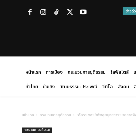
ข่าวด่
หน้าแรก
การเมือง
กระบวนการยุติธรรม
ไลฟ์สไตล์
เ
ทั่วไทย
บันเทิง
วัฒนธรรม-ประเพณี
วีดีโอ
สังคม
ส
หน้าแรก
กระบวนการยุติธรรม
“อัคราเดช”นำทัพลุยยุทธการ“นาคราชพิ
กระบวนการยุติธรรม