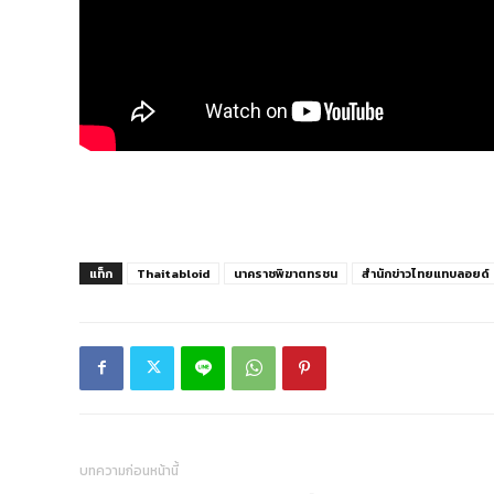
แท็ก
Thaitabloid
นาคราชพิฆาตทรชน
สำนักข่าวไทยแทบลอยด์
บทความก่อนหน้านี้