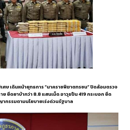
เศษ เดินหน้ายุทธการ “นาคราชพิฆาตทรชน” ปิดล้อมตรวจ
าราย ยึดยาบ้ากว่า 8.8 แสนเม็ด อาวุธปืน 419 กระบอก ยึด
อาชญากรรมตามนโยบายเร่งด่วนรัฐบาล