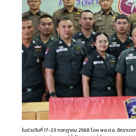
ในช่วงวันที่ 17-23 กรกฎาคม 2568 โดย พล.ต.อ. อัคราเดชฯ 