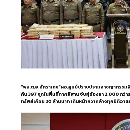
“พล.ต.อ.อัคราเดช”ผอ.ศูนย์ปราบปรามอาชญากรรมพิ
ค้น 397 จุดในพื้นที่ภาคอีสาน จับผู้ต้องหา 2,000 กว่
ทรัพย์เกือบ 20 ล้านบาท เดินหน้ากวาดล้างทุกมิติ