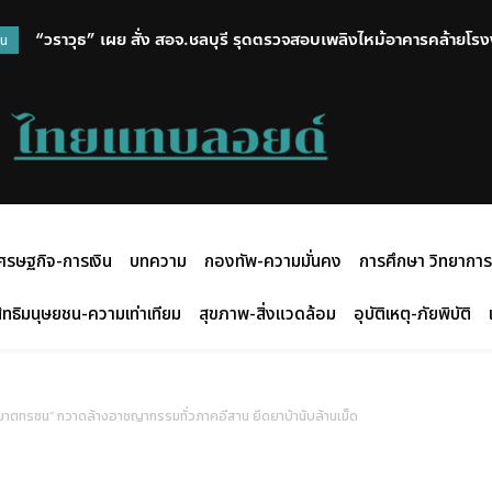
“วราวุธ” เผย สั่ง สอจ.ชลบุรี รุดตรวจสอบเพลิงไหม้อาคารคล้ายโรงงาน 
พรรคเพื่อไทย ขอแสดงความเสียใจต่อเหตุการณ์ความสูญเสียในส
วน
รถโมบายกรมโรงงาน ตรวจเช็กสภาพอากาศ – มลพิษ – ไอระเหย
ศรษฐกิจ-การเงิน
บทความ
กองทัพ-ความมั่นคง
การศึกษา วิทยาการ
ิทธิมนุษยชน-ความเท่าเทียม
สุขภาพ-สิ่งแวดล้อม
อุบัติเหตุ-ภัยพิบัติ
ฆาตทรชน” กวาดล้างอาชญากรรมทั่วภาคอีสาน ยึดยาบ้านับล้านเม็ด