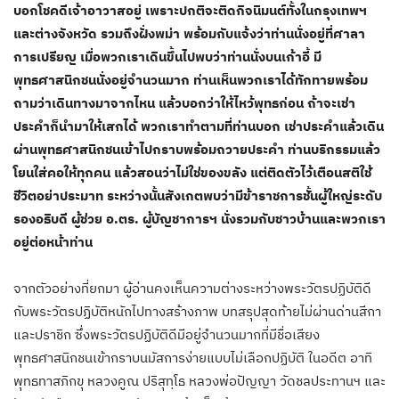
บอกโชคดีเจ้าอาวาสอยู่ เพราะปกติจะติดกิจนิมนต์ทั้งในกรุงเทพฯ
และต่างจังหวัด รวมถึงฝั่งพม่า พร้อมกับแจ้งว่าท่านนั่งอยู่ที่ศาลา
การเปรียญ
เมื่อพวกเราเดินขึ้นไปพบว่าท่านนั่งบนเก้าอี้ มี
พุทธศาสนิกชนนั่งอยู่จำนวนมาก ท่านเห็นพวกเราได้ทักทายพร้อม
ถามว่าเดินทางมาจากไหน แล้วบอกว่าให้ไหว้พุทธก่อน ถ้าจะเช่า
ประคำก็นำมาให้เสกได้ พวกเราทำตามที่ท่านบอก เช่าประคำแล้วเดิน
ผ่านพุทธศาสนิกชนเข้าไปกราบพร้อมถวายประคำ ท่านบริกรรมแล้ว
โยนใส่คอให้ทุกคน แล้วสอนว่าไม่ใช่ของขลัง แต่ติดตัวไว้เตือนสติใช้
ชีวิตอย่าประมาท ระหว่างนั้นสังเกตพบว่ามีข้าราชการชั้นผู้ใหญ่ระดับ
รองอธิบดี ผู้ช่วย อ.ตร. ผู้บัญชาการฯ นั่งรวมกับชาวบ้านและพวกเรา
อยู่ต่อหน้าท่าน
จากตัวอย่างที่ยกมา ผู้อ่านคงเห็นความต่างระหว่างพระวัตรปฏิบัติดี
กับพระวัตรปฏิบัติหนักไปทางสร้างภาพ บทสรุปสุดท้ายไม่ผ่านด่านสีกา
และปราชิก ซึ่งพระวัตรปฏิบัติดีมีอยู่จำนวนมากที่มีชื่อเสียง
พุทธศาสนิกชนเข้ากราบนมัสการง่ายแบบไม่เลือกปฏิบัติ ในอดีต อาทิ
พุทธทาสภิกขุ หลวงคูณ ปริสุทฺโธ หลวงพ่อปัญญา วัดชลประทานฯ และ