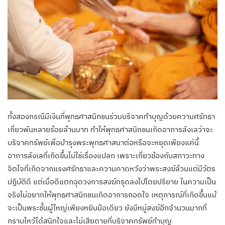
ทั้งสองกรณีมีเงินที่พุทธศาสนิกชนร่วมบริจาคทำบุญด้วยความศรัทธา
เกี่ยวพันหลายร้อยล้านบาท ทำให้พุทธศาสนิกชนเกิดอาการลังเลว่าจะ
บริจาคทรัพย์เพื่อบำรุงพระพุทธศาสนาต่อหรือจะหยุดเพียงแค่นี้
อาการลังเลที่เกิดขึ้นไม่ใช่เรื่องแปลก เพราะเกี่ยวข้องกับสภาวะทาง
จิตใจที่เกิดจากแรงศรัทธาและความคาดหวังว่าพระสงฆ์ล้วนแต่มีวัตร
ปฏิบัติดี แต่เมื่อดีแตกฉุดวงการสงฆ์ทรุดลงไปโดยปริยาย ในความเป็น
จริงไม่อยากให้พุทธศาสนิกชนเกิดอาการถอดใจ เหตุการณ์ที่เกิดขึ้นแม้
จะเป็นพระชั้นผู้ใหญ่เพียงหยิบมือเดียว ยังมีหมู่สงฆ์อีกจำนวนมากที่
กราบไหว้ได้สนิทใจและไม่เสียดายที่บริจาคทรัพย์ทำบุญ