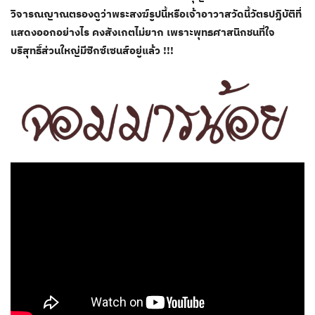
วิจารณญาณตรองดูว่าพระสงฆ์รูปนี้หรือเจ้าอาวาสวัดนี้วัตรปฏิบัติที่
แสดงออกอย่างไร คงสังเกตไม่ยาก เพราะพุทธศาสนิกชนที่ใจ
บริสุทธิ์ส่วนใหญ่มีซิกซ์เซนส์อยู่แล้ว !!!