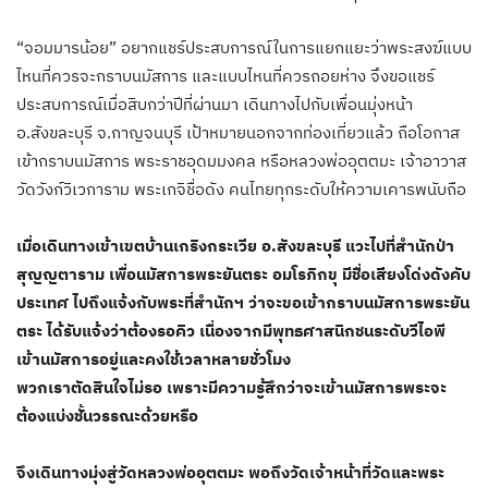
“จอมมารน้อย” อยากแชร์ประสบการณ์ในการแยกแยะว่าพระสงฆ์แบบ
ไหนที่ควรจะกราบนมัสการ และแบบไหนที่ควรถอยห่าง จึงขอแชร์
ประสบการณ์เมื่อสิบกว่าปีที่ผ่านมา เดินทางไปกับเพื่อนมุ่งหน้า
อ.สังขละบุรี จ.กาญจนบุรี เป้าหมายนอกจากท่องเที่ยวแล้ว ถือโอกาส
เข้ากราบนมัสการ พระราชอุดมมงคล หรือหลวงพ่ออุตตมะ เจ้าอาวาส
วัดวังก์วิเวการาม พระเกจิชื่อดัง คนไทยทุกระดับให้ความเคารพนับถือ
เมื่อเดินทางเข้าเขตบ้านเกริงกระเวีย อ.สังขละบุรี แวะไปที่สำนักป่า
สุญญตาราม เพื่อนมัสการพระยันตระ อมโรภิกขุ มีชื่อเสียงโด่งดังคับ
ประเทศ ไปถึงแจ้งกับพระที่สำนักฯ ว่าจะขอเข้ากราบนมัสการพระยัน
ตระ ได้รับแจ้งว่าต้องรอคิว เนื่องจากมีพุทธศาสนิกชนระดับวีไอพี
เข้านมัสการอยู่และคงใช้เวลาหลายชั่วโมง
พวกเราตัดสินใจไม่รอ เพราะมีความรู้สึกว่าจะเข้านมัสการพระจะ
ต้องแบ่งชั้นวรรณะด้วยหรือ
จึงเดินทางมุ่งสู่วัดหลวงพ่ออุตตมะ พอถึงวัดเจ้าหน้าที่วัดและพระ