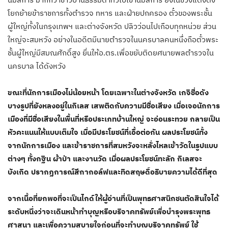
โยกย้ายข้าราชการทั้งตำรวจ ทหาร และฝ่ายปกครอง ตั๋วของพระชั้น
ผู้ใหญ่ทั้งในกรุงเทพฯ และต่างจังหวัด ปลิวว่อนไปเกือบทุกหน่วย ส่วน
ใหญ่จะสมหวัง อย่างในอดีตมีนายตำรวจในนครบาลคนหนึ่งถือตั๋วพระ
ชั้นผู้ใหญ่มีสมณศักดิ์สูง ยื่นให้อ.ตร.เพื่อขยับติดยศนายพลตำรวจใน
นครบาล ได้ดังหวัง
ขณะที่นักการเมืองไม่น้อยหน้า โดยเฉพาะในต่างจังหวัด เกจิชื่อดัง
บางรูปที่ยังหลงอยู่ในกิเลส เสพติดกับความมีชื่อเสียง เมื่อเจอนักการ
เมืองที่มีชื่อเสียงในพื้นที่หรือประเภทบ้านใหญ่ จะอ่อนระทวย กลายเป็น
หัวคะแนนให้แบบเต็มใจ เมื่อมีประโยชน์ที่เอื้อต่อกัน ผลประโยชน์ทั้ง
จากนักการเมือง และข้าราชการที่สมหวังจะหลั่งไหลเข้าวัดในรูปแบบ
ต่างๆ ทั้งกฐิน ผ้าป่า และงานวัด เมื่อผลประโยชน์ทะลัก กิเลสจะ
บังเกิด ปรากฏการณ์สีกากอล์ฟและทิดสฤษดิ์อธิบายความได้ดีที่สุด
จากเนื้อที่ยกพอที่จะเป็นไกด์ให้ผู้อ่านที่เป็นพุทธศาสนิกชนตัดสินใจได้
ระดับหนึ่งว่าจะเดินหน้าทำบุญหรือบริจาคทรัพย์เพื่อบำรุงพระพุทธ
ศาสนา และเพื่อความสบายใจก่อนที่จะทำบุญบริจาคทรัพย์ ใช้