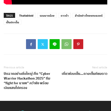
TAGS
Thaitabloid
จอมมารน้อย
ดาวดำ
สำนักข่าวไทยแทบลอยด์
เป็นประเด็น
Previous article
Next article
ปิดฉากอย่างยิ่งใหญ่ ศึก “Cyber
เที่ยวช่องเย็น…กางเต็นท์ชมดาว
Warrior Hackathon 2025” ทีม
“fight for นายช” คว้าชัย พร้อม
เงินแสนไปครอง