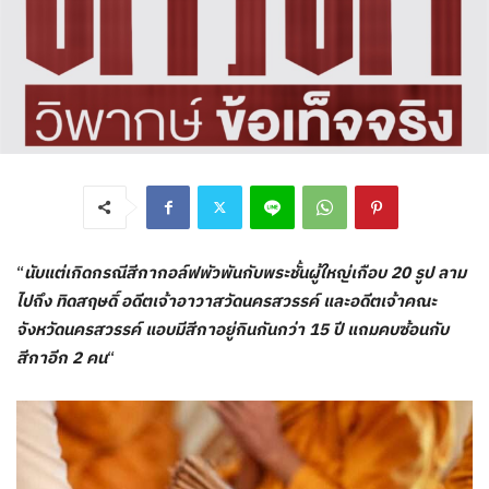
“
นับแต่เกิดกรณีสีกากอล์ฟพัวพันกับพระชั้นผู้ใหญ่เกือบ 20 รูป ลาม
ไปถึง ทิดสฤษดิ์ อดีตเจ้าอาวาสวัดนครสวรรค์ และอดีตเจ้าคณะ
จังหวัดนครสวรรค์ แอบมีสีกาอยู่กินกันกว่า 15 ปี แถมคบซ้อนกับ
สีกาอีก 2 คน
“