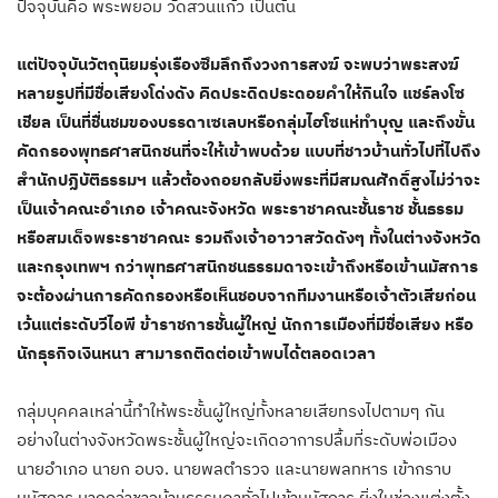
ปัจจุบันคือ พระพยอม วัดสวนแก้ว เป็นต้น
แต่ปัจจุบันวัตถุนิยมรุ่งเรืองซึมลึกถึงวงการสงฆ์ จะพบว่าพระสงฆ์
หลายรูปที่มีชื่อเสียงโด่งดัง คิดประดิดประดอยคำให้กินใจ แชร์ลงโซ
เชียล เป็นที่ชื่นชมของบรรดาเซเลบหรือกลุ่มไฮโซแห่ทำบุญ และถึงขั้น
คัดกรองพุทธศาสนิกชนที่จะให้เข้าพบด้วย แบบที่ชาวบ้านทั่วไปที่ไปถึง
สำนักปฏิบัติธรรมฯ แล้วต้องถอยกลับยิ่งพระที่มีสมณศักดิ์สูงไม่ว่าจะ
เป็นเจ้าคณะอำเภอ เจ้าคณะจังหวัด พระราชาคณะชั้นราช ชั้นธรรม
หรือสมเด็จพระราชาคณะ รวมถึงเจ้าอาวาสวัดดังๆ ทั้งในต่างจังหวัด
และกรุงเทพฯ กว่าพุทธศาสนิกชนธรรมดาจะเข้าถึงหรือเข้านมัสการ
จะต้องผ่านการคัดกรองหรือเห็นชอบจากทีมงานหรือเจ้าตัวเสียก่อน
เว้นแต่ระดับวีไอพี ข้าราชการชั้นผู้ใหญ่ นักการเมืองที่มีชื่อเสียง หรือ
นักธุรกิจเงินหนา สามารถติดต่อเข้าพบได้ตลอดเวลา
กลุ่มบุคคลเหล่านี้ทำให้พระชั้นผู้ใหญ่ทั้งหลายเสียทรงไปตามๆ กัน
อย่างในต่างจังหวัดพระชั้นผู้ใหญ่จะเกิดอาการปลื้มที่ระดับพ่อเมือง
นายอำเภอ นายก อบจ. นายพลตำรวจ และนายพลทหาร เข้ากราบ
นมัสการ มากกว่าชาวบ้านธรรมดาทั่วไปเข้านมัสการ ยิ่งในช่วงแต่งตั้ง