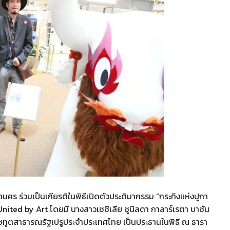
หานคร ร่วมเป็นเกียรติในพิธีเปิดตัวประติมากรรม “กระทิงแห่งปูกา
ited by Art โดยมี นางสาวเซซิเลีย ซูนิลดา กาลาร์เรตา บาซัน
าชทูตสาธารณรัฐเปรูประจำประเทศไทย เป็นประธานในพิธี ณ ธารา