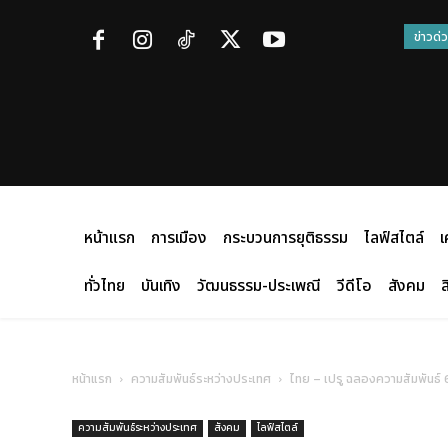
ข่าวด่
หน้าแรก
การเมือง
กระบวนการยุติธรรม
ไลฟ์สไตล์
เ
ทั่วไทย
บันเทิง
วัฒนธรรม-ประเพณี
วีดีโอ
สังคม
ส
หน้าแรก
ความสัมพันธ์ระหว่างประเทศ
ไทย – เปรู ฉลองความสัมพันธ์ 6
ความสัมพันธ์ระหว่างประเทศ
สังคม
ไลฟ์สไตล์