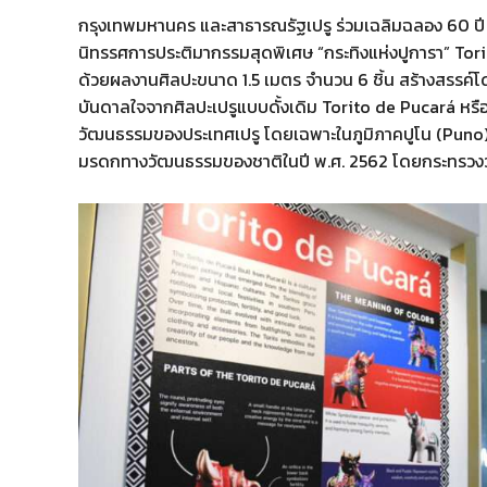
กรุงเทพมหานคร และสาธารณรัฐเปรู ร่วมเฉลิมฉลอง 60 ปี
นิทรรศการประติมากรรมสุดพิเศษ “กระทิงแห่งปูการา” To
ด้วยผลงานศิลปะขนาด 1.5 เมตร จำนวน 6 ชิ้น สร้างสรรค์โ
บันดาลใจจากศิลปะเปรูแบบดั้งเดิม Torito de Pucará หร
วัฒนธรรมของประเทศเปรู โดยเฉพาะในภูมิภาคปูโน (Puno) ซ
มรดกทางวัฒนธรรมของชาติในปี พ.ศ. 2562 โดยกระทรวง