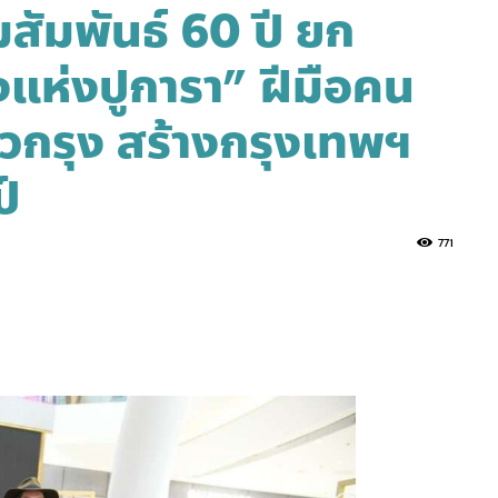
สัมพันธ์ 60 ปี ยก
แห่งปูการา” ฝีมือคน
่วกรุง สร้างกรุงเทพฯ
์
771