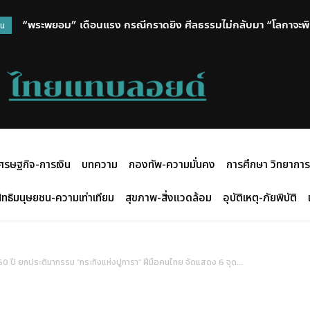
กรมประมงยืนยันมาตรฐานความปลอดภัยเดินหน้าเฝ้าระวังเชื้อดื้อยาต
วน
ศรษฐกิจ-การเงิน
บทความ
กองทัพ-ความมั่นคง
การศึกษา วิทยาการ
ิทธิมนุษยชน-ความเท่าเทียม
สุขภาพ-สิ่งแวดล้อม
อุบัติเหตุ-ภัยพิบัติ
0 ปี ยกประติมากรรม “กระทิงแห่งปูการา” ฝีมือคนไทย จัดแสดง 6 จุด...