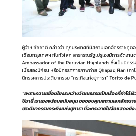
ผู้ว่าฯ ชัชชาติ กล่าวว่า ทุกประเทศที่มีสถานเอกอัครราชทู
เชื่อมกรุงเทพฯ กับทั่วโลก สาธารณรัฐเปรูเองมีการจัดงานต
Ambassador of the Peruvian Highlands ซึ่งเป็นนิทร
เมื่อสองปีก่อน หรือนิทรรศการภาพถ่าย Qhapaq Ñan (คาปักญั
นิทรรศการประติมากรรม “กระทิงแห่งปูการา” Torito de Pu
“เพราะความเชื่อมโยงระหว่างวัฒนธรรมเป็นเรื่องที่ทำได้
ปีมานี้ เราเองพร้อมสนับสนุน ขอขอบคุณสถานเอกอัครราช
ประติมากรรมกระทิงแห่งปูการา ที่จะกระจายไปจัดแสดงยัง 6 