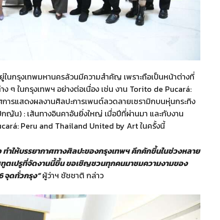
ตอยู่ในกรุงเทพมหานครล้วนมีความสำคัญ เพราะถือเป็นหน้าต่างที่
่าง ๆ ในกรุงเทพฯ อย่างต่อเนื่อง เช่น งาน Torito de Pucará:
รศการแสดงผลงานศิลปะการเพนต์ลวดลายเซรามิกบนหุ่นกระทิง
น) : เส้นทางอินคาอันยิ่งใหญ่ เมื่อปีที่ผ่านมา และกับงาน
cará: Peru and Thailand United by Art ในครั้งนี้
เร็ว ทำให้บรรยากาศทางศิลปะของกรุงเทพฯ คึกคักขึ้นในช่วงหลาย
ทูตเปรูที่จัดงานนี้ขึ้น ขอเชิญชวนทุกคนมาชมความงามของ
จุดทั่วกรุง”
ผู้ว่าฯ ชัชชาติ กล่าว