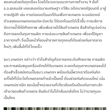
สองคนช่วยกันทุกเรื่อง โดยได้รวบรวมแนวทางการทำงาน 9 ข้อที่
ร.อ.ธรรมนัส เคยเสนอต่อนายเศรษฐา ทวีสิน อดีตนายกรัฐมนตรี มาสู่
การปฎิบัติ เช่น การต่อยอดโฉนดที่ดินเพื่อการเกษตร จะมอนิเตอร์
ตัวเลขของเกษตรกรแต่ละจังหวัด ให้ออกโฉนดได้เร็วขึ้น การบริหาร
จัดการน้ำให้มีศักยภาพ เพื่อเพิ่มรายได้สินค้าเกษตร สิ่งสำคัญเร่งด่วน
คือการลดต้นทุนการผลิต การเร่งระบายสินค้าเกษตร เพื่อแก้ปัญหา
ราคาตกต่ำ จึงเป็นหน้าที่ของข้าราชการทุกคนที่ต้องช่วยกันหาตลาด
ใหม่ๆ เพิ่มขึ้นให้ได้โดยเร็ว
รมว.เกษตรฯ กล่าวว่า หัวใจสำคัญคือการยกระดับศักยภาพ การผลิต
และการสนับสนุนเครื่องจักรให้กับเกษตร จะลดต้นทุนภาคเกษตรลงได้
ต้องสำเร็จสมัยตนเป็นรมว.เกษตรฯ พร้อมกันนี้พวกเราต้องกันคิด
แก้ไขให้ได้อะไรที่เกษตรกรทำแล้วเป็นหนี้ ต้องช่วยกันคิดแบบใหม่ เน้น
เกษตรปราณีต ขอเน้นย้ำหน่วยงานที่เกี่ยวข้องต้องป้องกันการทะลัก
เข้ามาของสินค้าเกษตร ยืนยันว่าไม่ได้กลั่นแกล้งใคร ไม่ว่านายทุนจะ
เป็นใคร