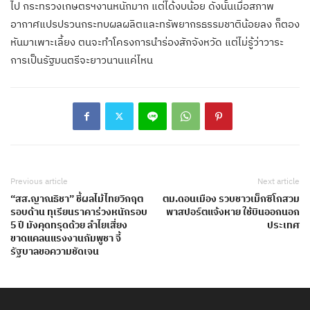
ไป กระทรวงเกษตรฯงานหนักมาก แต่ได้งบน้อย ดังนั้นเมื่อสภาพ
อากาศแปรปรวนกระทบผลผลิตและทรัพยากรธรรมชาติน้อยลง ก็ตอง
หันมาเพาะเลี้ยง ตนจะทำโครงการนำร่องสักจังหวัด แต่ไม่รู้ว่าวาระ
การเป็นรัฐมนตรีจะยาวนานแค่ไหน
Previous article
Next article
“สส.ญาณธิชา” ชี้ผลไม้ไทยวิกฤต
ตม.ดอนเมือง รวบชาวเม็กซิโกสวม
รอบด้าน ทุเรียนราคาร่วงหนักรอบ
พาสปอร์ตแจ้งหาย ใช้บินออกนอก
5 ปี มังคุดทรุดด้วย ลำไยเสี่ยง
ประเทศ
ขาดแคลนแรงงานกัมพูชา จี้
รัฐบาลขอความชัดเจน