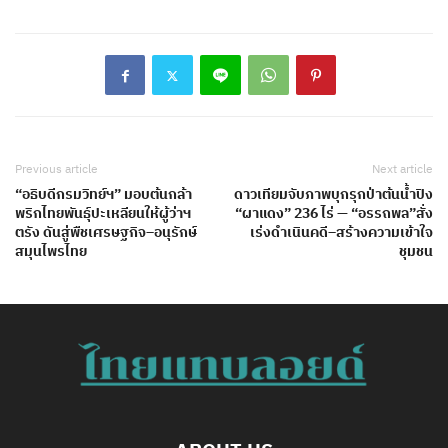
Previous article
Next article
“อธิบดีกรมวิทย์ฯ” มอบต้นกล้า
ดาวเทียมจับภาพบุกรุกป่าต้นน้ำปิง
พริกไทยพันธุ์ปะเหลียนให้ผู้ว่าฯ
“ผาแดง” 236 ไร่ — “อรรถพล”สั่ง
ตรัง ดันสู่พืชเศรษฐกิจ–อนุรักษ์
เร่งดำเนินคดี–สร้างความเข้าใจ
สมุนไพรไทย
ชุมชน