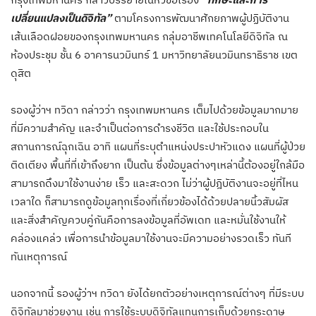
เปลี่ยนแปลงเป็นดิจิทัล”
ตามโครงการพัฒนาศักยภาพผู้ปฏิบัติงาน
เส้นเลือดฝอยของกรุงเทพมหานคร กลุ่มอาชีพเทคโนโลยีดิจิทัล ณ
ห้องประชุม ชั้น 6 อาคารนวมินทร์ 1 มหาวิทยาลัยนวมินทราธิราช เขต
ดุสิต
รองผู้ว่าฯ ทวิดา กล่าวว่า กรุงเทพมหานคร เต็มไปด้วยข้อมูลมากมาย
ที่มีความสำคัญ และจำเป็นต่อการดำรงชีวิต และใช้ประกอบใน
สถานการณ์ฉุกเฉิน อาทิ แผนที่ระบุตำแหน่งประปาหัวแดง แผนที่ผู้ป่วย
ติดเตียง พื้นที่ที่เข้าถึงยาก เป็นต้น ซึ่งข้อมูลต่างๆเหล่านี้ต้องอยู่ใกล้มือ
สามารถดึงมาใช้งานง่าย เร็ว และสะดวก ไม่ว่าผู้ปฎิบัติงานจะอยู่ที่ไหน
เวลาใด ก็สามารถดูข้อมูลทุกเรื่องที่เกี่ยวข้องได้ด้วยปลายนิ้วสัมผัส
และสิ่งสำคัญควบคู่กันคือการลงข้อมูลที่อัพเดท และหมั่นใช้งานให้
คล่องแคล่ว เพื่อการนำข้อมูลมาใช้งานจะมีความอย่างรวดเร็ว ทันที
ทันเหตุการณ์
นอกจากนี้ รองผู้ว่าฯ ทวิดา ยังได้ยกตัวอย่างเหตุการณ์ต่างๆ ที่มีระบบ
ดิจิทัลมาช่วยงาน เช่น การใช้ระบบดิจิทัลแทนการเก็บด้วยกระดาษ