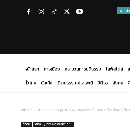
ข่าวด่
หน้าแรก
การเมือง
กระบวนการยุติธรรม
ไลฟ์สไตล์
เ
ทั่วไทย
บันเทิง
วัฒนธรรม-ประเพณี
วีดีโอ
สังคม
ส
หน้าแรก
สังคม
“วราวุธ” เผย พม. แจง คกก.คุ้มครองเด็กแห่งชาติ คื
สังคม
สิทธิมนุษยชน-ความเท่าเทียม