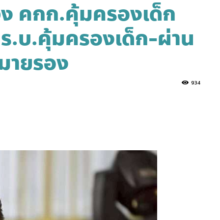
จง คกก.คุ้มครองเด็ก
.ร.บ.คุ้มครองเด็ก-ผ่าน
หมายรอง
934