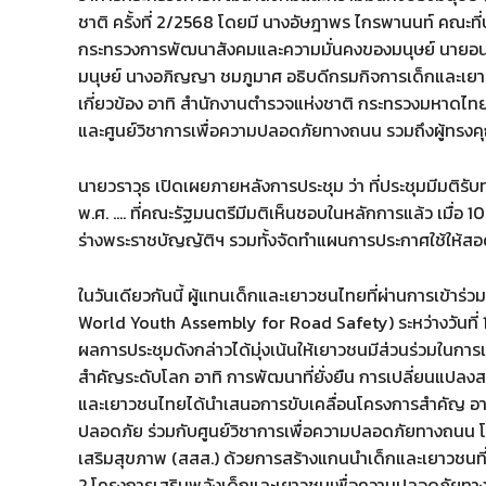
ชาติ ครั้งที่ 2/2568 โดยมี นางอัษฎาพร ไกรพานนท์ คณะที
กระทรวงการพัฒนาสังคมและความมั่นคงของมนุษย์ นายอนุ
มนุษย์ นางอภิญญา ชมภูมาศ อธิบดีกรมกิจการเด็กและเยาว
เกี่ยวข้อง อาทิ สำนักงานตำรวจแห่งชาติ กระทรวงมหาดไ
และศูนย์วิชาการเพื่อความปลอดภัยทางถนน รวมถึงผู้ทรงค
นายวราวุธ เปิดเผยภายหลังการประชุม ว่า ที่ประชุมมีมติร
พ.ศ. …. ที่คณะรัฐมนตรีมีมติเห็นชอบในหลักการแล้ว เมื่อ 10
ร่างพระราชบัญญัติฯ รวมทั้งจัดทำแผนการประกาศใช้ให้ส
ในวันเดียวกันนี้ ผู้แทนเด็กและเยาวชนไทยที่ผ่านการเข้า
World Youth Assembly for Road Safety) ระหว่างวันที่ 1
ผลการประชุมดังกล่าวได้มุ่งเน้นให้เยาวชนมีส่วนร่วมใน
สำคัญระดับโลก อาทิ การพัฒนาที่ยั่งยืน การเปลี่ยนแปลงส
และเยาวชนไทยได้นำเสนอการขับเคลื่อนโครงการสำคัญ อาท
ปลอดภัย ร่วมกับศูนย์วิชาการเพื่อความปลอดภัยทางถนน 
เสริมสุขภาพ (สสส.) ด้วยการสร้างแกนนำเด็กและเยาวชนที่ม
2.โครงการเสริมพลังเด็กและเยาวชนเพื่อความปลอดภัยท