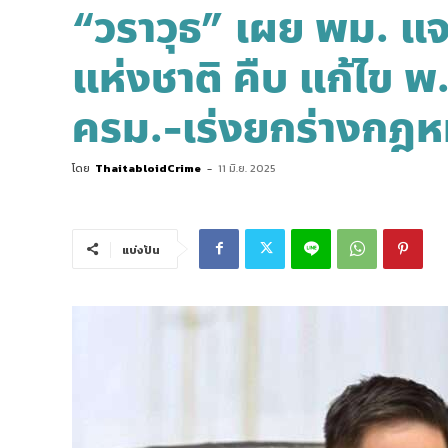
“วราวุธ” เผย พม. แ
แห่งชาติ คืบ แก้ไข พ
ครม.-เร่งยกร่างกฎ
โดย
ThaitabloidCrime
-
11 มิ.ย. 2025
แบ่งปัน