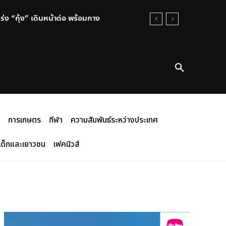
่ง “กุ้ง” เดินหน้าต่อ พร้อมกาง
คับตลอดห่วงโซ่ พร้อมแข่งขันใน
การเกษตร
กีฬา
ความสัมพันธ์ระหว่างประเทศ
เด็กและเยาวชน
เฟคนิวส์