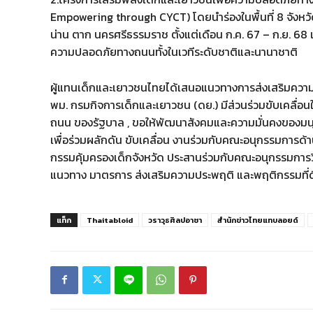
Empowering through CYCT) โดยนำร่องในพื้นที่ 8 จังห
น่าน ตาก นครศรีธรรมราช ตั้งแต่เดือน ก.ค. 67 – ก.ย. 68
ความปลอดภัยทางถนนทั้งในเวทีระดับชาติและนานาชาติ
ผู้แทนเด็กและเยาวชนไทยได้เสนอแนวทางการส่งเสริมคว
พม. กรมกิจการเด็กและเยาวชน (ดย.) มีส่วนร่วมขับเค
ถนน ของรัฐบาล , ขอให้พัฒนาสังคมและความมั่นคงของมนุ
เพื่อร่วมผลักดัน ขับเคลื่อน งานร่วมกับคณะอนุกรรมการ
กรรมคุ้มครองเด็กจังหวัด ประสานร่วมกับคณะอนุกรรมการว
แนวทาง มาตรการ ส่งเสริมความประพฤติ และพฤติกรรมที่
แท็ก
Thaitabloid
วราวุธศิลปอาชา
สำนักข่าวไทยแทบลอยด์