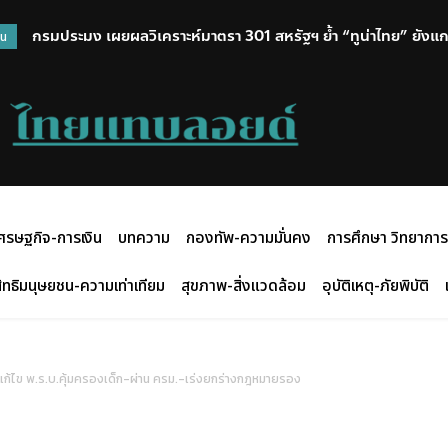
กรมประมง เผยผลวิเคราะห์มาตรา 301 สหรัฐฯ ย้ำ “ทูน่าไทย” ยังแกร
วน
มาตรการเข้ม ยกระดับแรงงาน ยันสินค้าประมงไทยปลอดแรงงานบัง
ตลาดโลก
ศรษฐกิจ-การเงิน
บทความ
กองทัพ-ความมั่นคง
การศึกษา วิทยาการ
ิทธิมนุษยชน-ความเท่าเทียม
สุขภาพ-สิ่งแวดล้อม
อุบัติเหตุ-ภัยพิบัติ
บ แก้ไข พ.ร.บ.คุ้มครองเด็ก-ผ่าน ครม.-เร่งยกร่างกฎหมายรอง