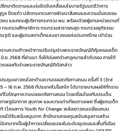
่ปรึกษาติดตามและเร่งรัดขับเคลื่อนนโยบายรัฐมนตรีว่าการ
กูล ปีดแก้ว ปลัดกระทรวงการพัฒนาสังคมและความมั่นคงของ
ชน และคณะผู้บริหารกระทรวง พม. พร้อมด้วยผู้แทนหน่วยงานที่
ทย กระทรวงศึกษาธิการ กระทรวงสาธารณสุข กระทรวงยุติธรรม
ุณวุฒิ และผู้แทนสภาเด็กและเยาวชนแห่งประเทศไทย เข้าร่วม
ับทราบความก้าวหน้าการปรับปรุงร่างพระราชบัญญัติคุ้มครองเด็ก
 มิ.ย. 2568 ที่ผ่านมา จึงให้เร่งยกร่างกฎหมายลำดับรอง ภายใต้
อดคลองกับร่างพระราชบัญญัติดังกล่าว
ร่วมประชุมเยาวชนโลกด้านความปลอดภัยทางถนน ครั้งที่ 3 (3rd
5 – 16 ก.พ. 2568 ที่ประเทศโมร็อกโก ได้มารายงานผลให้ที่ทราบ
การแก้ไขปัญหาความปลอดภัยทางถนน โดยเชื่อมโยงกับประเด็น
ภาพภูมิอากาศ สุขภาพ และความเท่าเทียมทางเพศ ซึ่งผู้แทนเด็ก
ิ 1.โครงการ Youth for Change: พลังเยาวชนเปลี่ยนถนน
โดยได้รับสนับสนุนจาก สำนักงานกองทุนสนับสนุนการสร้าง
ีบทบาทเป็นผู้นำการเปลี่ยนแปลงในระดับชุมชนและพื้นที่เมือง
างถนนผ่านกลไกสภาเด็กและเยาวชนแห่งประเทศไทย (YOURS