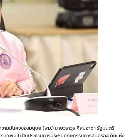
ะความมั่นคงของมนุษย์ (พม.) นายวราวุธ ศิลปอาชา รัฐมนตรี
(รมว.พม.) เป็นประธานการประชุมคณะกรรมการคุ้มครองเด็กแห่ง