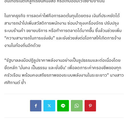
อินเทอร์เน็ตให้ลูกเรียนหนังสือ หรือเก็บออมไว้ใช้ยามจำเป็น
ในภาคธุรกิจ การลดค่าไฟคือการลดต้นทุนโดยตรง เงินที่ประหยัดได้
สามารถนำไปเพิ่มสวัสดิการพนักงาน ซ่อมบำรุงเครื่องจักร ปรับปรุง
ระบบร้านค้า ขยายบริการ หรือทำการตลาดได้มากขึ้น ซึ่งล้วนช่วยเพิ่ม
“ความสามารถในการแข่งขัน” และยังช่วยส่งต่อโอกาสให้เกิดการจ้าง
งานในท้องถิ่นอีกด้วย
“รัฐบาลลงมือปฏิรูปราคาพลังงานอย่างเป็นรูปธรรมและต่อเนื่องโดย
ยึดหลัก ‘มั่นคง เป็นธรรม และยั่งยืน’ เพื่อลดภาระค่าครองชีพของทุก
ครัวเรือน พร้อมคงเสถียรภาพของระบบพลังงานในระยะยาว” นางสาว
ศศิกานต์ ย้ำ