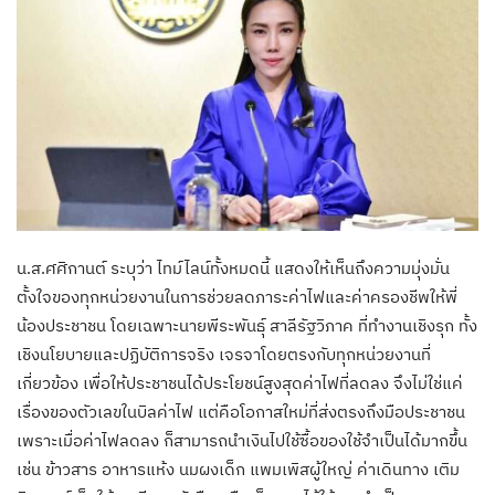
น.ส.ศศิกานต์ ระบุว่า ไทม์ไลน์ทั้งหมดนี้ แสดงให้เห็นถึงความมุ่งมั่น
ตั้งใจของทุกหน่วยงานในการช่วยลดภาระค่าไฟและค่าครองชีพให้พี่
น้องประชาชน โดยเฉพาะนายพีระพันธุ์ สาลีรัฐวิภาค ที่ทำงานเชิงรุก ทั้ง
เชิงนโยบายและปฏิบัติการจริง เจรจาโดยตรงกับทุกหน่วยงานที่
เกี่ยวข้อง เพื่อให้ประชาชนได้ประโยชน์สูงสุดค่าไฟที่ลดลง จึงไม่ใช่แค่
เรื่องของตัวเลขในบิลค่าไฟ แต่คือโอกาสใหม่ที่ส่งตรงถึงมือประชาชน
เพราะเมื่อค่าไฟลดลง ก็สามารถนำเงินไปใช้ซื้อของใช้จำเป็นได้มากขึ้น
เช่น ข้าวสาร อาหารแห้ง นมผงเด็ก แพมเพิสผู้ใหญ่ ค่าเดินทาง เติม