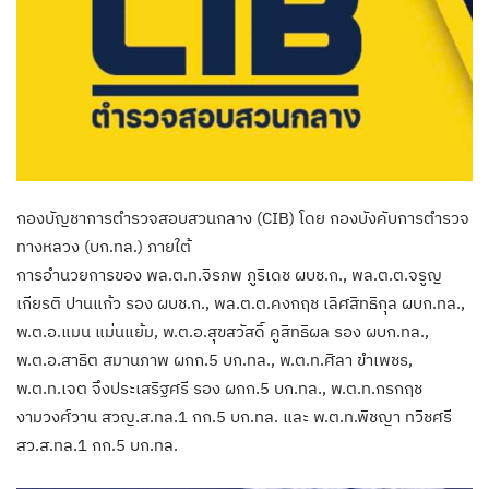
กองบัญชาการตำรวจสอบสวนกลาง (CIB) โดย กองบังคับการตำรวจ
ทางหลวง (บก.ทล.) ภายใต้
การอำนวยการของ พล.ต.ท.จิรภพ ภูริเดช ผบช.ก., พล.ต.ต.จรูญ
เกียรติ ปานแก้ว รอง ผบช.ก., พล.ต.ต.คงกฤช เลิศสิทธิกุล ผบก.ทล.,
พ.ต.อ.แมน แม่นแย้ม, พ.ต.อ.สุขสวัสดิ์ คูสิทธิผล รอง ผบก.ทล.,
พ.ต.อ.สาธิต สมานภาพ ผกก.5 บก.ทล., พ.ต.ท.ศิลา ขำเพชร,
พ.ต.ท.เจต จึงประเสริฐศรี รอง ผกก.5 บก.ทล., พ.ต.ท.กรกฤช
งามวงศ์วาน สวญ.ส.ทล.1 กก.5 บก.ทล. และ พ.ต.ท.พิชญา ทวิชศรี
สว.ส.ทล.1 กก.5 บก.ทล.