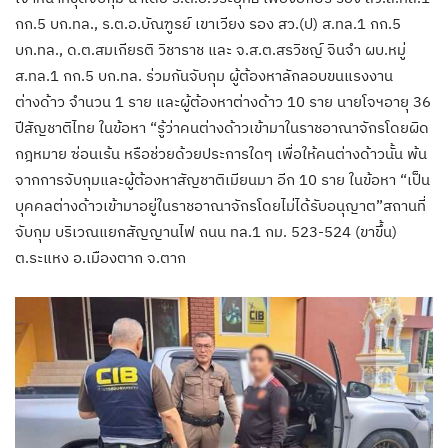
กก.5 บก.ทล., ร.ต.อ.บัณฑูรย์ เขาเวียง รอง สว.(ป) ส.ทล.1 กก.5
บก.ทล., ด.ต.สมเกียรติ วิชาราช และ จ.ส.ต.สรวิชญ์ จินจำ ผบ.หมู่
ส.ทล.1 กก.5 บก.ทล. ร่วมกันจับกุม ผู้ต้องหาลักลอบขนแรงงาน
ต่างด้าว จำนวน 1 ราย และผู้ต้องหาต่างด้าว 10 ราย นายโจฯ​อายุ 36
ปี​สัญชาติไทย ในข้อหา “รู้ว่าคนต่างด้าวเข้ามาในราชอาณาจักรโดยผิด
กฎหมาย ซ่อนเร้น หรือช่วยด้วยประการใดๆ เพื่อให้คนต่างด้าวนั้น พ้น
จากการจับกุมและผู้ต้องหาสัญชาติเมียนมา อีก 10 ราย ในข้อหา “เป็น
บุคคลต่างด้าวเข้ามาอยู่ในราชอาณาจักรโดยไม่ได้รับอนุญาต”สถานที่
จับกุม บริเวณแยกสัญญานไฟ ถนน ทล.1 กม. 523-524 (ขาขึ้น)
ต.ระแหง อ.เมืองตาก จ.ตาก