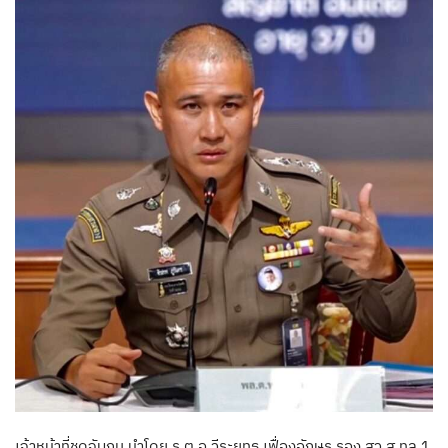
เจ้าหน้าที่ชุดจับกุม นำโดย ร.ต.อ.วีระยุทธ เฟื่องอักษร รอง สว.ส.ทล.1