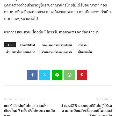
บุคคลต่างด้าวเข้ามาอยู่ในราชอาณาจักรโดยไม่ได้รับอนุญาต” ก่อน
ควบคุมตัวพร้อมของกลาง ส่งพนักงานสอบสวน สภ.เมืองตาก ดำเนิน
คดีตามกฎหมายต่อไป
จากการสอบสวนเบื้องต้น ให้การรับสารภาพตลอดข้อกล่าวหา
TAGS
Thaitabloid
กองบังคับการปราบปราม
ตำรวจ
สำนักข่าวไทยแทบลอยด์
สำนักงานตำรวจแห่งชาติ
เป็นประเด็น
Previous article
Next article
แต่เช้า!! แผ่นดินไหวขนาดเล็ก
ตำรวจCIB รวบหนุ่มตีมึนไม่รู้ ใช้รถ
เชียงใหม่ 7 ครั้ง ยังไม่พบความเสีย
สวมทะเบียนอ้างซื้อรถหนีไฟแนนซ์
หาย
ผ่านทางเฟซบุ๊ก