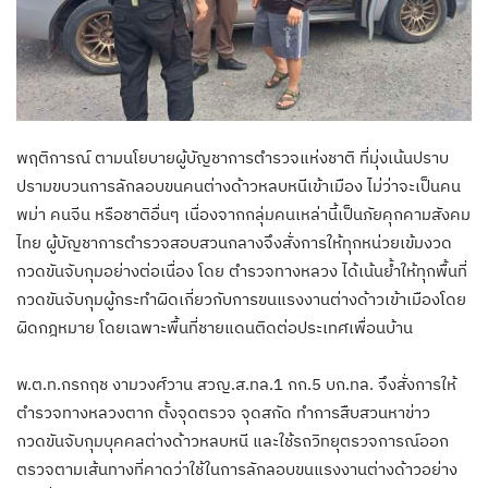
พฤติการณ์ ตามนโยบายผู้บัญชาการตำรวจแห่งชาติ ที่มุ่งเน้นปราบ
ปรามขบวนการลักลอบขนคนต่างด้าวหลบหนีเข้าเมือง ไม่ว่าจะเป็นคน
พม่า คนจีน หรือชาติอื่นๆ เนื่องจากกลุ่มคนเหล่านี้เป็นภัยคุกคามสังคม
ไทย ผู้บัญชาการตำรวจสอบสวนกลางจึงสั่งการให้ทุกหน่วยเข้มงวด
กวดขันจับกุมอย่างต่อเนื่อง โดย ตำรวจทางหลวง ได้เน้นย้ำให้ทุกพื้นที่
กวดขันจับกุมผู้กระทำผิดเกี่ยวกับการขนแรงงานต่างด้าวเข้าเมืองโดย
ผิดกฎหมาย โดยเฉพาะพื้นที่ชายแดนติดต่อประเทศเพื่อนบ้าน
พ.ต.ท.กรกฤช งามวงศ์วาน สวญ.ส.ทล.1 กก.5 บก.ทล. จึงสั่งการให้
ตำรวจทางหลวงตาก ตั้งจุดตรวจ จุดสกัด ทำการสืบสวนหาข่าว
กวดขันจับกุมบุคคลต่างด้าวหลบหนี และใช้รถวิทยุตรวจการณ์ออก
ตรวจตามเส้นทางที่คาดว่าใช้ในการลักลอบขนแรงงานต่างด้าวอย่าง