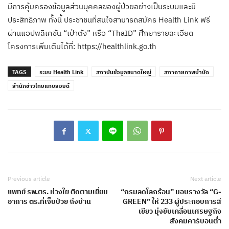
มีการคุ้มครองข้อมูลส่วนบุคคลของผู้ป่วยอย่างเป็นระบบและมี
ประสิทธิภาพ ทั้งนี้ ประชาชนที่สนใจสามารถสมัคร Health Link ฟรี
ผ่านแอปพลิเคชัน “เป๋าตัง” หรือ “ThaID” ศึกษารายละเอียด
โครงการเพิ่มเติมได้ที่: https://healthlink.go.th
TAGS
ระบบ Health Link
สถาบันข้อมูลขนาดใหญ่
สภากายภาพบำบัด
สำนักข่าวไทยแทบลอยด์
Previous article
Next article
แพทย์ รพ.ตร. ห่วงใย ติดตามเยี่ยม
“กรมลดโลกร้อน” มอบรางวัล “G-
อาการ ตร.ที่เจ็บป่วย ถึงบ้าน
GREEN” ให้ 233 ผู้ประกอบการสี
เขียว มุ่งขับเคลื่อนเศรษฐกิจ
สังคมคาร์บอนต่ำ