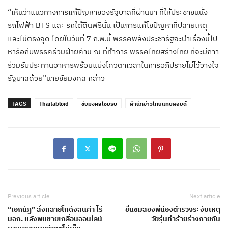
“เห็นว่าแนวทางการแก้ปัญหาของรัฐบาลที่ผ่านมา ที่ให้ประชาชนนั่ง
รถไฟฟ้า BTS และ รถใต้ดินฟรีนั้น เป็นการแก้ไขปัญหาที่ปลายเหตุ
และไม่ตรงจุด โดยในวันที่ 7 ก.พ.นี้ พรรคพลังประชารัฐจะนำเรื่องนี้ไป
หารือกับพรรคร่วมฝ่ายค้าน ณ ที่ทำการ พรรคไทยสร้างไทย ที่จะมีกาา
ร่วมรับประทานอาหารพร้อมแบ่งโควตาเวลาในการอภิปรายไม่ไว้วางใจ
รัฐบาลด้วย”นายชัยมงคล กล่าว
TAGS
Thaitabloid
ชัยมงคลไชยรบ
สำนักข่าวไทยแทบลอยด์
Previous article
Next article
“เอกนัฏ” สั่งทลายโกดังสินค้า ไร้
ชื่นชมสองพี่น้องตำรวจระงับเหตุ
มอก. หลังพบขายเกลื่อนออนไลน์
วัยรุ่นทำร้ายร่างกายกัน