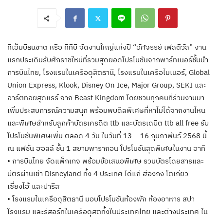
ทีเอ็มบีธนชาต หรือ ทีทีบี จัดงานใหญ่แห่งปี “อัศจรรย์ เฟสติวัล” งาน
แรกประเดิมรับศักราชใหม่ที่รวมสุดยอดโปรโมชันจากพาร์ทเนอร์ชั้นนำ
การบินไทย, โรงแรมในเครือดุสิตธานี, โรงแรมในเครือไมเนอร์, Global
Union Express, Klook, Disney On Ice, Major Group, SEKI และ
อาร์ตทอยสุดแรร์ จาก Beast Kingdom โดยชวนทุกคนที่ร่วมงานมา
เพิ่มประสบการณ์ความสนุก พร้อมพบดีลพิเศษที่หาไม่ได้จากงานไหน
และพิเศษสำหรับลูกค้าบัตรเครดิต ttb และบัตรเดบิต ttb all free รับ
โปรโมชันพิเศษเพิ่ม ตลอด 4 วัน ในวันที่ 13 – 16 กุมภาพันธ์ 2568 นี้
ณ แฟชั่น ฮอลล์ ชั้น 1 สยามพารากอน โปรโมชันสุดพิเศษในงาน อาทิ
• การบินไทย จัดแพ็กเกจ พร้อมข้อเสนอพิเศษ รวมบัตรโดยสารและ
บัตรผ่านเข้า Disneyland ทั้ง 4 ประเทศ ได้แก่ ฮ่องกง โตเกียว
เซี่ยงไฮ้ และปารีส
• โรงแรมในเครือดุสิตธานี มอบโปรโมชันห้องพัก ห้องอาหาร สปา
โรงแรม และรีสอร์ทในเครือดุสิตทั้งในประเทศไทย และต่างประเทศ ใน