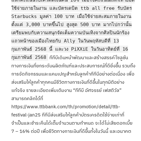
แลกคะแนนรับเครดิตเงินคืน 20% เมื่อใช้คะแนนแลกเท่ายอด
ใช้จ่ายภายในงาน และบัตรเดบิต ttb all free รับบัตร
Starbucks มูลค่า 100 บาท เมื่อใช้จ่ายสะสมภายในงาน
ตั้งแต่ 3,000 บาทขึ้นไป สูงสุด 500 บาท มากไปกว่านั้น
เตรียมพบกับความสนุกจัดเต็มความบันเทิงจากศิลปินนักร้อง
แถวหน้าของเมืองไทยกับ Ally ในวันพฤหัสบดีที่ 13
กุมภาพันธ์ 2568 นี้ และวง PiXXiE ในวันอาทิตย์ที่ 16
กุมภาพันธ์ 2568
ทีทีบีเดินหน้าพัฒนาและสร้างสรรค์โซลูชัน
ทางการเงินที่ยกระดับผลิตภัณฑ์และประสบการณ์ที่ดียิ่งขึ้น รวมถึง
การจัดกิจกรรมและแคมเปญสำหรับลูกค้าทีทีบีอย่างต่อเนื่อง เพื่อ
ส่งเสริมให้ลูกค้าทุกคนมีชีวิตทางการเงินที่ดีขึ้นในทุกมิติอย่าง
แท้จริง รายละเอียดเพิ่มเติมงาน “ทีทีบี อัศจรรย์ เฟสติวัล”
สามารถคลิกได้ที่
https://www.ttbbank.com/th/promotion/detail/ttb-
festival-jan25 ทีทีบีส่งเสริมให้ลูกค้าบัตรเครดิตใช้จ่ายเท่าที่
จำเป็นและชำระคืนได้เต็มจำนวนตามกำหนด จะได้ไม่เสียดอกเบี้ย
7 – 16% ต่อปี เพื่อชีวิตทางการเงินที่ดีขึ้นทั้งในวันนี้ และอนาคต