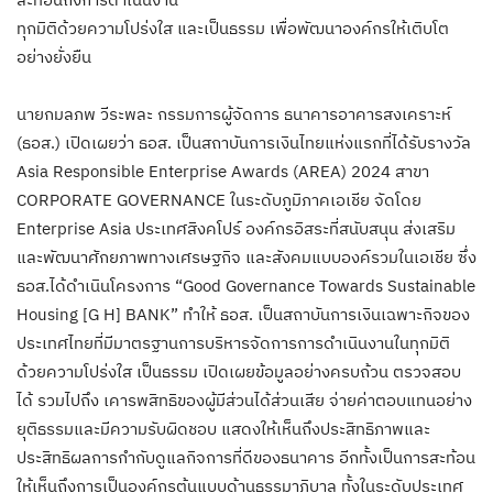
ทุกมิติด้วยความโปร่งใส และเป็นธรรม เพื่อพัฒนาองค์กรให้เติบโต
อย่างยั่งยืน
นายกมลภพ วีระพละ กรรมการผู้จัดการ ธนาคารอาคารสงเคราะห์
(ธอส.) เปิดเผยว่า ธอส. เป็นสถาบันการเงินไทยแห่งแรกที่ได้รับรางวัล
Asia Responsible Enterprise Awards (AREA) 2024 สาขา
CORPORATE GOVERNANCE ในระดับภูมิภาคเอเชีย จัดโดย
Enterprise Asia ประเทศสิงคโปร์ องค์กรอิสระที่สนับสนุน ส่งเสริม
และพัฒนาศักยภาพทางเศรษฐกิจ และสังคมแบบองค์รวมในเอเชีย ซึ่ง
ธอส.ได้ดำเนินโครงการ “Good Governance Towards Sustainable
Housing [G H] BANK” ทำให้ ธอส. เป็นสถาบันการเงินเฉพาะกิจของ
ประเทศไทยที่มีมาตรฐานการบริหารจัดการการดำเนินงานในทุกมิติ
ด้วยความโปร่งใส เป็นธรรม เปิดเผยข้อมูลอย่างครบถ้วน ตรวจสอบ
ได้ รวมไปถึง เคารพสิทธิของผู้มีส่วนได้ส่วนเสีย จ่ายค่าตอบแทนอย่าง
ยุติธรรมและมีความรับผิดชอบ แสดงให้เห็นถึงประสิทธิภาพและ
ประสิทธิผลการกำกับดูแลกิจการที่ดีของธนาคาร อีกทั้งเป็นการสะท้อน
ให้เห็นถึงการเป็นองค์กรต้นแบบด้านธรรมาภิบาล ทั้งในระดับประเทศ