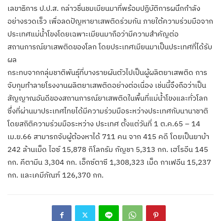
เลขาธิการ ป.ป.ส. กล่าวชื่นชมเมียนมาที่พร้อมปฏิบัติการผนึกกำลัง
อย่างรวดเร็ว เพื่อลดปัญหายาเสพติดร่วมกัน ภายใต้ความร่วมมือจาก
ประเทศแม่น้ำโขงโดยเฉพาะเมียนมาถือว่ามีความสำคัญต่อ
สถานการณ์ยาเสพติดของโลก โดยประเทศเมียนมาเป็นประเทศที่ได้รับ
ผล
กระทบจากกลุ่มชาติพันธ์ุที่บางรายผันตัวไปเป็นผู้ผลิตยาเสพติด การ
จับกุมทำลายโรงงานผลิตยาเสพติดอย่างต่อเนื่อง เช่นนี้จึงถือว่าเป็น
สัญญาณอันดีของสถานการณ์ยาเสพติดในพื้นที่แม่น้ำโขงและทั่วโลก
ซึ่งที่ผ่านมาประเทศไทยได้มีความร่วมมือระหว่างประเทศกับนานาชาติ
โดยสถิติความร่วมมือระหว่าง ประเทศ ตั้งแต่วันที่ 1 ต.ค.65 – 14
เม.ย.66 สามารถจับผู้ต้องหาได้ 711 คน จาก 415 คดี โดยเป็นยาบ้า
242 ล้านเม็ด ไอซ์ 15,878 กิโลกรัม กัญชา 5,313 กก. เฮโรอีน 145
กก. คีตามีน 3,304 กก. เอ็กซ์ตาซี 1,308,323 เม็ด กาเฟอีน 15,237
กก. และเคมีภัณฑ์ 126,370 กก.