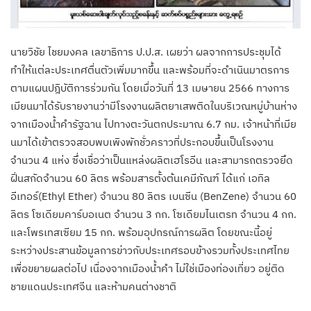
นายวิชัย ไชยมงคล เลขาธิการ ป.ป.ส. เผยว่า ผลจากการประชุมได้
ทำให้แต่ละประเทศตื่นตัวเพิ่มมากขึ้น และพร้อมที่จะดำเนินมาตรการ
ตามแผนปฎิบัติการร่วมกัน โดยเมื่อวันที่ 13 เมษายน 2566 ทางการ
เมียนมาได้รับรายงานว่ามีโรงงานผลิตยาเสพติดในบริเวณหมู่บ้านห่าง
จากเมืองน้ำคำรัฐฉาน ไปทางตะวันตกประมาณ 6.7 กม. เจ้าหน้าที่เมีย
นมาได้เข้าตรวจสอบพบเพิงพักชั่วคราวที่ประกอบขึ้นเป็นโรงงาน
จำนวน 4 แห่ง ซึ่งเชื่อว่าเป็นแหล่งผลิตเฮโรอีน และสามารถตรวจยึด
ฝิ่นสกัดจำนวน 60 ลิตร พร้อมสารตั้งต้นเคมีภัณฑ์ ได้แก่ เอทิล
อีเทอร์(Ethyl Ether) จำนวน 80 ลิตร เบนซีน (BenZene) จำนวน 60
ลิตร โซเดียมคาร์บอเนต จำนวน 3 กก. โซเดียมไนเตรท จำนวน 4 กก.
และโพรเทสเซียม 15 กก. พร้อมอุปกรณ์การผลิต โดยขณะนี้อยู่
ระหว่างประสานข้อมูลการข่าวกับประเทศรอบข้างรวมทั้งประเทศไทย
เพื่อขยายผลต่อไป เนื่องจากเมืองน้ำคำ ไม่ใช่เมืองท่องเที่ยว อยู่ติด
ชายแดนประเทศจีน และห้ามคนต่างชาติ