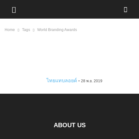
Home
Tags
World Branding Awards
World Branding Awards
ร้านทองแท้ “ออโรร่า” รับรางวัล
Brand of The Year 3 ปีซ้อนจาก
World Branding...
ไทยแทบลอยด์
-
28 พ.ย. 2019
ABOUT US