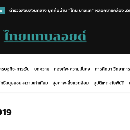
ตำรวจสอบสวนกลาง บุกค้นบ้าน “โทน บางแค” หลอกขายกล้อง Z
วน
ศรษฐกิจ-การเงิน
บทความ
กองทัพ-ความมั่นคง
การศึกษา วิทยาการ
ิทธิมนุษยชน-ความเท่าเทียม
สุขภาพ-สิ่งแวดล้อม
อุบัติเหตุ-ภัยพิบัติ
019