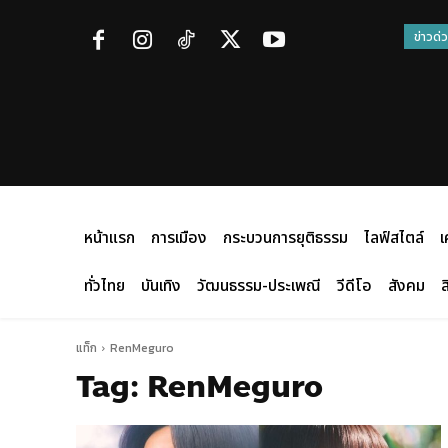
ข่าวด่
หน้าแรก
การเมือง
กระบวนการยุติธรรม
ไลฟ์สไตล์
เ
ทั่วไทย
บันเทิง
วัฒนธรรม-ประเพณี
วีดีโอ
สังคม
ส
แท็ก
RenMeguro
Tag:
RenMeguro