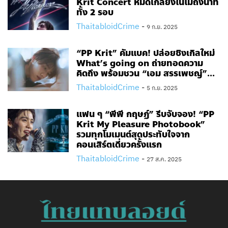
Krit Concert หมดเกลี้ยงในไม่ถึงนาที
ทั้ง 2 รอบ
ThaitabloidCrime
-
9 ก.ย. 2025
“PP Krit” คัมแบค! ปล่อยซิงเกิลใหม่
What’s going on ถ่ายทอดความ
คิดถึง พร้อมชวน “เอม สรรเพชญ์”...
ThaitabloidCrime
-
5 ก.ย. 2025
แฟน ๆ “พีพี กฤษฏ์” รีบจับจอง! “PP
Krit My Pleasure Photobook”
รวมทุกโมเมนต์สุดประทับใจจาก
คอนเสิร์ตเดี่ยวครั้งแรก
ThaitabloidCrime
-
27 ส.ค. 2025