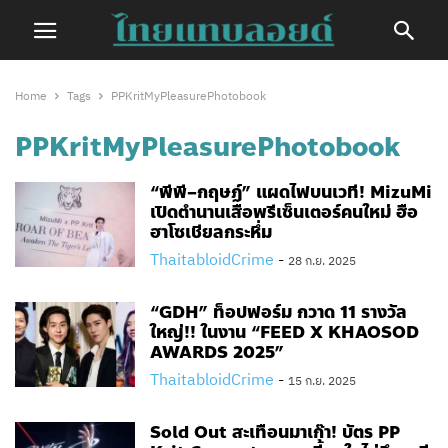
Home
Tags
PPKritMyPleasurePhotobook
PPKritMyPleasurePhotobook
“พีพี–กฤษฏ์” แผดไฟบนเวที! MizuMi
เปิดตำนานเสือพรีเซ็นเตอร์คนใหม่ ฮือ
ฮาโซเชียลกระหึ่ม
ThaitabloidCrime
-
28 ก.ย. 2025
“GDH” ท็อปฟอร์ม​ กวาด 11 รางวัล
ใหญ่!! ในงาน “FEED X KHAOSOD
AWARDS 2025”
ThaitabloidCrime
-
15 ก.ย. 2025
Sold Out สะเทือนมาเก๊า! บัตร PP