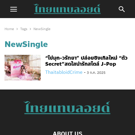
Home
Tags
NewSingle
NewSingle
“ไข่มุก-วรัทยา” ปล่อยซิงเกิลใหม่ “ตัว
Secret”สดใสน่ารักสไตล์ J-Pop
ThaitabloidCrime
-
3 ก.ค. 2025
ABOUT US