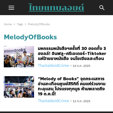
Home
Tags
MelodyOfBooks
MelodyOfBooks
มหกรรมหนังสือฯครั้งที่ 30​ ฮอตทั้ง 3
ฮอลล์! อินฟลู–ครีเอเตอร์–Tiktoker
แห่ป้ายยาหนังสือ จนโซเชียลสะเทือน
ThaitabloidCrime
-
14 ต.ค. 2025
“Melody of Books” จุดกระแสการ
อ่านสะเทือนศูนย์สิริกิติ์ คนแห่ร่วมงาน
ทะลุแสน โปรแรงทุกบูธ ห้ามพลาดถึง
19 ต.ค.นี้!
ThaitabloidCrime
-
12 ต.ค. 2025