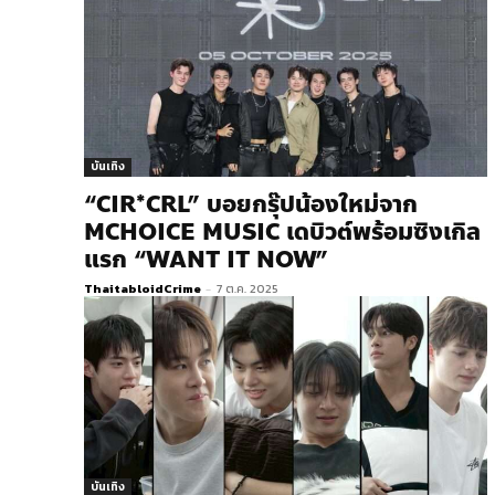
บันเทิง
“CIR*CRL” บอยกรุ๊ปน้องใหม่จาก
MCHOICE MUSIC เดบิวต์พร้อมซิงเกิล
แรก “WANT IT NOW”
ThaitabloidCrime
-
7 ต.ค. 2025
บันเทิง