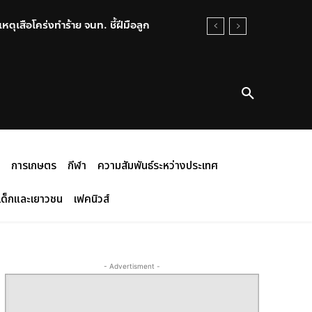
ุเสือโคร่งทำร้าย จนท. ชี้ฝีมือลูก
การเกษตร
กีฬา
ความสัมพันธ์ระหว่างประเทศ
เด็กและเยาวชน
เฟคนิวส์
- Advertisment -