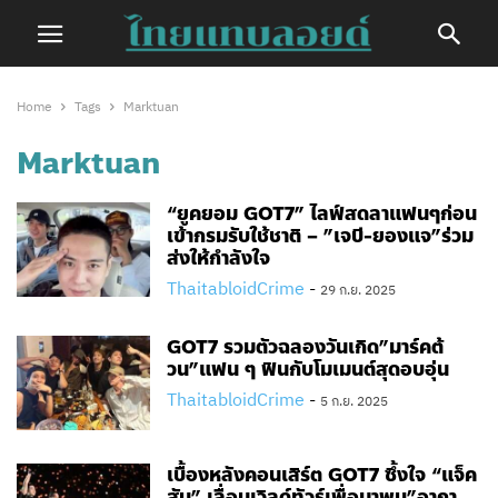
Home
Tags
Marktuan
Marktuan
“ยูคยอม GOT7” ไลฟ์สดลาแฟนๆก่อน
เข้ากรมรับใช้ชาติ​ – ​”เจบี-ยองแจ”ร่วม
ส่งให้กำลังใจ
ThaitabloidCrime
-
29 ก.ย. 2025
GOT7 รวมตัวฉลองวันเกิด”มาร์คต้
วน”แฟน ๆ ฟินกับโมเมนต์สุดอบอุ่น
ThaitabloidCrime
-
5 ก.ย. 2025
เบื้องหลังคอนเสิร์ต GOT7 ซึ้งใจ “แจ็ค
สัน” เลื่อนเวิลด์ทัวร์เพื่อมาพบ”อากา