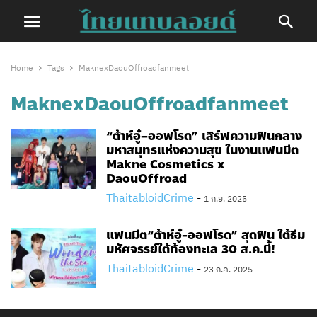
Home
Tags
MaknexDaouOffroadfanmeet
MaknexDaouOffroadfanmeet
“ต้าห์อู๋–ออฟโรด” เสิร์ฟความฟินกลาง
มหาสมุทรแห่งความสุข ในงานแฟนมีต
Makne Cosmetics x
DaouOffroad
ThaitabloidCrime
-
1 ก.ย. 2025
แฟนมีต“ต้าห์อู๋-ออฟโรด” สุดฟิน ใต้ธีม
มหัศจรรย์ใต้ท้องทะเล 30 ส.ค.นี้!
ThaitabloidCrime
-
23 ก.ค. 2025