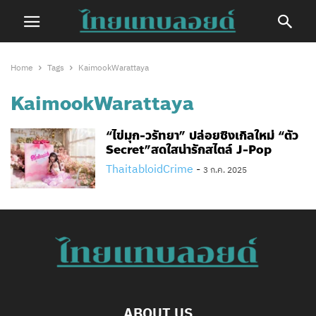
Home
Tags
KaimookWarattaya
KaimookWarattaya
“ไข่มุก-วรัทยา” ปล่อยซิงเกิลใหม่ “ตัว
Secret”สดใสน่ารักสไตล์ J-Pop
ThaitabloidCrime
-
3 ก.ค. 2025
ABOUT US