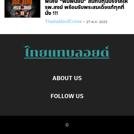
พิเศษ “พิมพ์นิยม” สมทบทุนบริจาคให้
รพ.สงฆ์ พร้อมรับพระสมเด็จแท้ทุกที่
นั่ง !!!
ThaitabloidCrime
-
27 พ.ค. 2025
ABOUT US
FOLLOW US
©