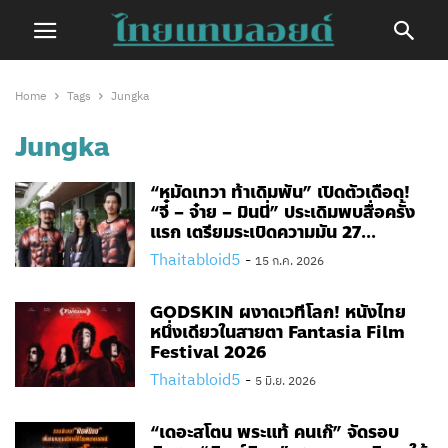
Home
Tags
Jungka
Jungka
“หมัดเทวา ท้าเดิมพัน” เปิดตัวเดือด!
“จี๋ – จ๋าย – มินนี่” ประเดิมพบสื่อครั้ง
แรก เตรียมระเบิดความมัน 27...
Thaitabloid5
-
15 ก.ค. 2026
GODSKIN ผงาดเวทีโลก! หนังไทย
หนึ่งเดียวในสายตา Fantasia Film
Festival 2026
Thaitabloid5
-
5 มิ.ย. 2026
“เดอะสโตน พระแท้ คนเก๊” จัดรอบ