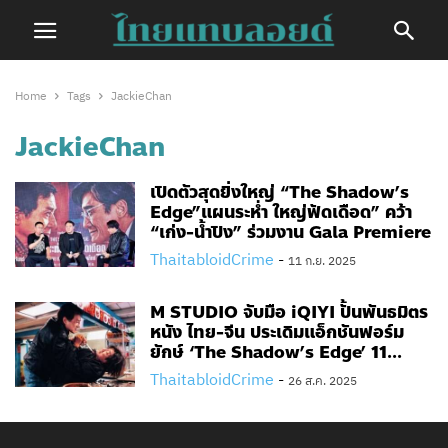
Home
Tags
JackieChan
JackieChan
เปิดตัวสุดยิ่งใหญ่ “The Shadow’s
Edge”แผนระห่ำ ใหญ่ฟัดเดือด” คว้า
“เก่ง-น้ำปิง” ร่วมงาน Gala Premiere
ThaitabloidCrime
-
11 ก.ย. 2025
M STUDIO จับมือ iQIYI ปั้นพันธมิตร
หนัง ไทย-จีน ประเดิมแอ็กชันฟอร์ม
ยักษ์ ‘The Shadow’s Edge’ 11...
ThaitabloidCrime
-
26 ส.ค. 2025