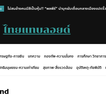
ไม่สนอ้างคนมีสีเป็นหุ้น!! “พลพีร์” นำบุกผับเถื่อนกลางเมืองแปดริ้
วน
พบยาเกลื่อนร้าน แจ้ง 7 ข้อหาหนัก ผจก. พร้อมสั่งปิด
ศรษฐกิจ-การเงิน
บทความ
กองทัพ-ความมั่นคง
การศึกษา วิทยาการ
ิทธิมนุษยชน-ความเท่าเทียม
สุขภาพ-สิ่งแวดล้อม
อุบัติเหตุ-ภัยพิบัติ
and