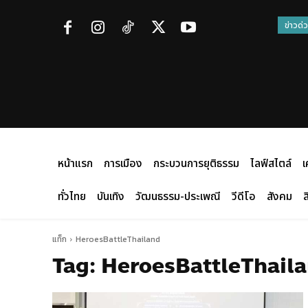
ข่าวด่
หน้าแรก
การเมือง
กระบวนการยุติธรรม
ไลฟ์สไตล์
เ
ทั่วไทย
บันเทิง
วัฒนธรรม-ประเพณี
วีดีโอ
สังคม
ส
แท็ก
HeroesBattleThailand
Tag:
HeroesBattleThail