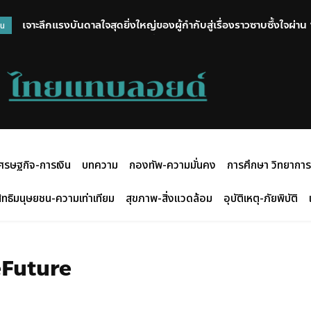
เจาะลึกแรงบันดาลใจสุดยิ่งใหญ่ของผู้กำกับสู่เรื่องราวซาบซึ้งใจผ่า
วน
You จดหมายรักถึงอาม่า” วันนี้ ในโรงภาพยนตร์
ศรษฐกิจ-การเงิน
บทความ
กองทัพ-ความมั่นคง
การศึกษา วิทยาการ
ิทธิมนุษยชน-ความเท่าเทียม
สุขภาพ-สิ่งแวดล้อม
อุบัติเหตุ-ภัยพิบัติ
Future