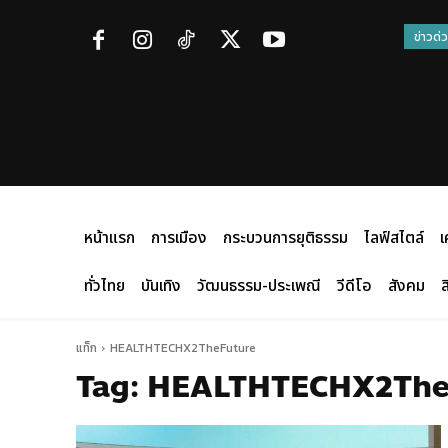
ข่าวด่
หน้าแรก
การเมือง
กระบวนการยุติธรรม
ไลฟ์สไตล์
เ
ทั่วไทย
บันเทิง
วัฒนธรรม-ประเพณี
วีดีโอ
สังคม
ส
แท็ก
HEALTHTECHX2TheFuture
Tag:
HEALTHTECHX2The