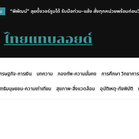
“พิพัฒน์” ลุยตั้งวอร์รูมใต้ รับมือท่วม-แล้ง สั่งทุกหน่วยพร้อมก่อ
วน
ศรษฐกิจ-การเงิน
บทความ
กองทัพ-ความมั่นคง
การศึกษา วิทยาการ
ิทธิมนุษยชน-ความเท่าเทียม
สุขภาพ-สิ่งแวดล้อม
อุบัติเหตุ-ภัยพิบัติ