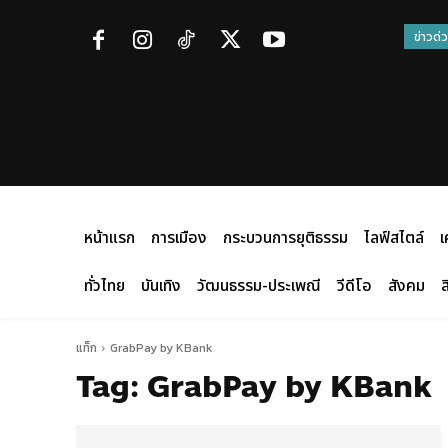
ข่าวด่
หน้าแรก
การเมือง
กระบวนการยุติธรรม
ไลฟ์สไตล์
เ
ทั่วไทย
บันเทิง
วัฒนธรรม-ประเพณี
วีดีโอ
สังคม
ส
แท็ก
GrabPay by KBank
Tag:
GrabPay by KBank