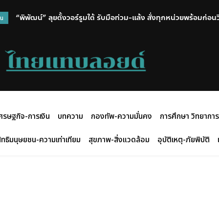
“พิพัฒน์” ลุยตั้งวอร์รูมใต้ รับมือท่วม-แล้ง สั่งทุกหน่วยพร้อมก่อ
วน
ศรษฐกิจ-การเงิน
บทความ
กองทัพ-ความมั่นคง
การศึกษา วิทยาการ
ิทธิมนุษยชน-ความเท่าเทียม
สุขภาพ-สิ่งแวดล้อม
อุบัติเหตุ-ภัยพิบัติ