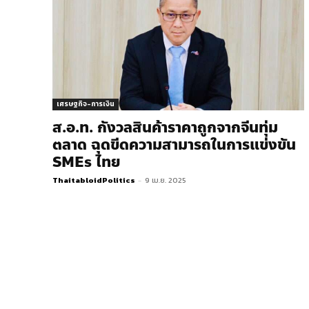
เศรษฐกิจ-การเงิน
ส.อ.ท. กังวลสินค้าราคาถูกจากจีนทุ่ม
ตลาด ฉุดขีดความสามารถในการแข่งขัน
SMEs ไทย
ThaitabloidPolitics
-
9 เม.ย. 2025