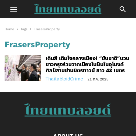
Home
Tags
FrasersProperty
FrasersProperty
เติมสี เติมใจกลางเมือง! “ชัชชาติ”ชวน
ชาวกรุงร่วมวาดเมืองในฝันในอุโมงค์
ศิลป์สามย่านมิตรทาวน์ ยาว 43 เมตร
ThaitabloidCrime
-
21 ส.ค. 2025