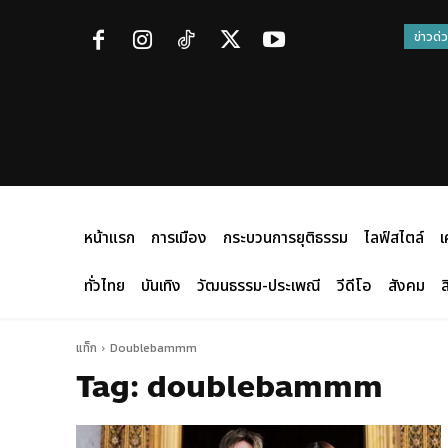
ข่าวด่
หน้าแรก
การเมือง
กระบวนการยุติธรรม
ไลฟ์สไตล์
เ
ทั่วไทย
บันเทิง
วัฒนธรรม-ประเพณี
วีดีโอ
สังคม
ส
แท็ก
Doublebammm
Tag:
doublebammm