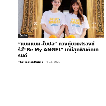
บันเทิง
“แบมแบม-ใบปอ” ควงคู่บวงสรวงซี
รีส์“Be My ANGEL” เคมีสุดฟินติดเท
รนด์
ThaitabloidCrime
-
9 มิ.ย. 2025