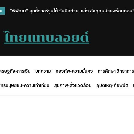
“พิพัฒน์” ลุยตั้งวอร์รูมใต้ รับมือท่วม-แล้ง สั่งทุกหน่วยพร้อมก่อ
วน
ศรษฐกิจ-การเงิน
บทความ
กองทัพ-ความมั่นคง
การศึกษา วิทยาการ
ิทธิมนุษยชน-ความเท่าเทียม
สุขภาพ-สิ่งแวดล้อม
อุบัติเหตุ-ภัยพิบัติ