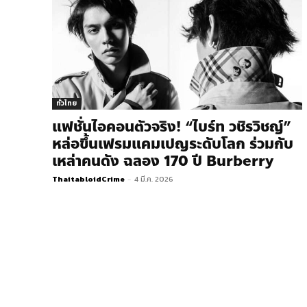
ทั่วไทย
แฟชั่นไอคอนตัวจริง! “ไบร์ท วชิรวิชญ์”
หล่อขึ้นเฟรมแคมเปญระดับโลก ร่วมกับ
เหล่าคนดัง ฉลอง 170 ปี Burberry
ThaitabloidCrime
-
4 มี.ค. 2026