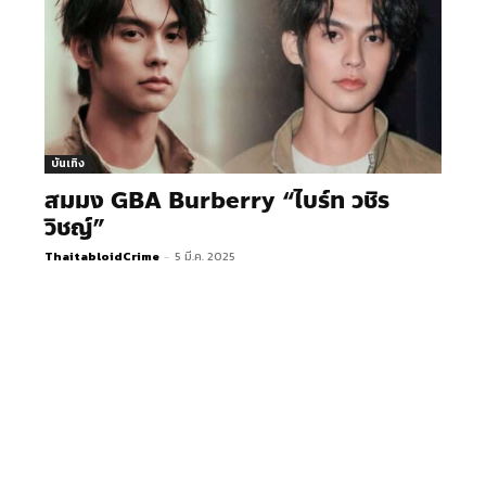
บันเทิง
สมมง GBA Burberry “ไบร์ท วชิร
วิชญ์”
ThaitabloidCrime
-
5 มี.ค. 2025