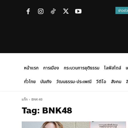
ข่าวด่
หน้าแรก
การเมือง
กระบวนการยุติธรรม
ไลฟ์สไตล์
เ
ทั่วไทย
บันเทิง
วัฒนธรรม-ประเพณี
วีดีโอ
สังคม
ส
แท็ก
BNK48
Tag:
BNK48