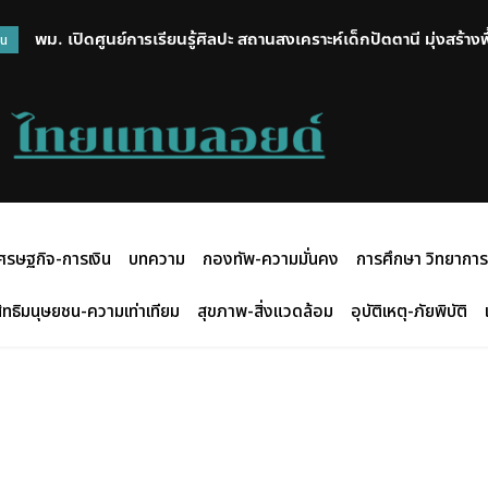
พม. เปิดศูนย์การเรียนรู้ศิลปะ สถานสงเคราะห์เด็กปัตตานี มุ่งสร้าง
วน
สร้างสรรค์กิจกรรมศิลปะ
ศรษฐกิจ-การเงิน
บทความ
กองทัพ-ความมั่นคง
การศึกษา วิทยาการ
ิทธิมนุษยชน-ความเท่าเทียม
สุขภาพ-สิ่งแวดล้อม
อุบัติเหตุ-ภัยพิบัติ