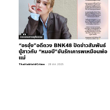
กระบวนการยุติธรรม
“อรอุ๋ง”อดีตวง​ BNK48 ปัดข่าวสัมพันธ์
ชู้สาว​กับ “หมอบี”ยันรักเคารพเหมือนพ่อ
แม่
ThaitabloidCrime
-
28 ส.ค. 2025