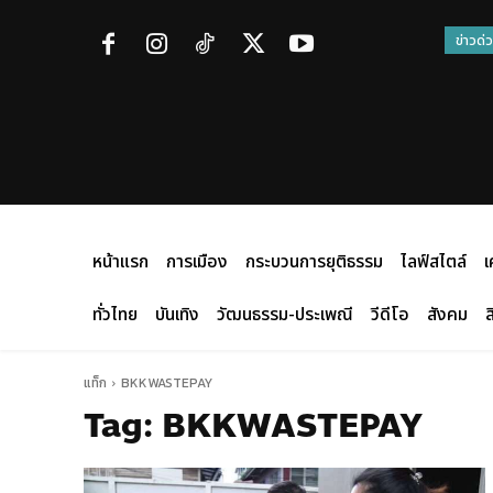
ข่าวด่
หน้าแรก
การเมือง
กระบวนการยุติธรรม
ไลฟ์สไตล์
เ
ทั่วไทย
บันเทิง
วัฒนธรรม-ประเพณี
วีดีโอ
สังคม
ส
แท็ก
BKKWASTEPAY
Tag:
BKKWASTEPAY