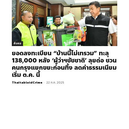
สังคม
ยอดลงทะเบียน “บ้านนี้ไม่เทรวม” ทะลุ
138,000 หลัง ‘ผู้ว่าฯชัชชาติ’ ลุยต่อ ชวน
คนกรุงแยกขยะก่อนทิ้ง ลดค่าธรรมเนียม
เริ่ม ต.ค. นี้
ThaitabloidCrime
-
22 ก.ค. 2025