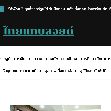
“พิพัฒน์” ลุยตั้งวอร์รูมใต้ รับมือท่วม-แล้ง สั่งทุกหน่วยพร้อมก่อ
วน
ศรษฐกิจ-การเงิน
บทความ
กองทัพ-ความมั่นคง
การศึกษา วิทยาการ
ิทธิมนุษยชน-ความเท่าเทียม
สุขภาพ-สิ่งแวดล้อม
อุบัติเหตุ-ภัยพิบัติ