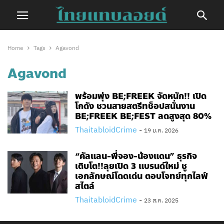
Home
Tags
Agavond
Agavond
พร้อมพุ่ง BE;FREEK จัดหนัก!! เปิด
โกดัง ชวนสายสตรีทช็อปสนั่นงาน
BE;FREEK BE;FEST ลดสูงสุด 80%
ThaitabloidCrime
-
19 ม.ค. 2026
“คัลแลน-พี่จอง-น้องแดน” ธุรกิจ
เติบโต!!ลุยเปิด 3 แบรนด์ใหม่​ ชู
เอกลักษณ์โดดเด่น ตอบโจทย์ทุกไลฟ์
สไตล์
ThaitabloidCrime
-
23 ส.ค. 2025