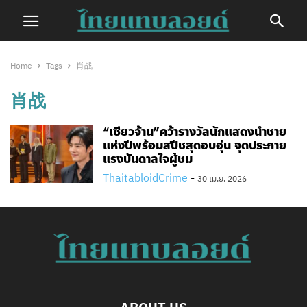
Home
Tags
肖战
肖战
“เซียวจ้าน”คว้ารางวัลนักแสดงนำชาย
แห่งปีพร้อมสปีชสุดอบอุ่น จุดประกาย
แรงบันดาลใจผู้ชม
ThaitabloidCrime
-
30 เม.ย. 2026