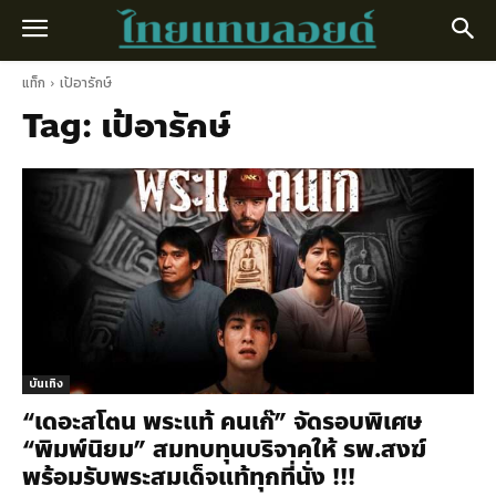
แท็ก
เป้อารักษ์
Tag:
เป้อารักษ์
บันเทิง
“เดอะสโตน พระแท้ คนเก๊” จัดรอบพิเศษ
“พิมพ์นิยม” สมทบทุนบริจาคให้ รพ.สงฆ์
พร้อมรับพระสมเด็จแท้ทุกที่นั่ง !!!