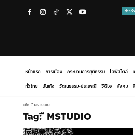
ข่าวด่
หน้าแรก
การเมือง
กระบวนการยุติธรรม
ไลฟ์สไตล์
เ
ทั่วไทย
บันเทิง
วัฒนธรรม-ประเพณี
วีดีโอ
สังคม
ส
แท็ก
ื MSTUDIO
Tag:
ื MSTUDIO