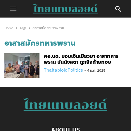
Home
Tags
อาสาสมัครทหารพราน
อาสาสมัครทหารพราน
ศอ.บต. มอบเงินเยียวยา อาสาทหาร
พราน บันนังสตา ถูกยิงท้ายทอย
ThaitabloidPolitics
-
4 มี.ค. 2025
ABOUT US