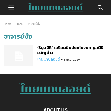
Home
Tags
อาจารย์ซ้ง
อาจารย์ซ้ง
‘3มูลนิธิ’ เตรียมยื่นประกันจนท.มูลนิธิ
ขวัญข้าว
ไทยแทบลอยด์
-
8 เม.ย. 2019
ABOUT US