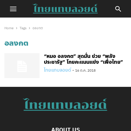
Home
Tags
อลงกต
อลงกต
“หมอ อลงกต” สุดมั่น ช่วย “พลัง
ประชารัฐ” โกยคะแนนแข่ง “เพื่อไทย”
ไทยแทบลอยด์
-
16 ต.ค. 2018
ABOUT US