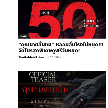
บันเทิง
“คุณนายลั่นทม” หลอนลั่นโรงไม่หยุด!!!
จัดโปรสุดพิเศษดูฟรีวันหยุด!
ThaitabloidCrime
-
3 พ.ค. 2025