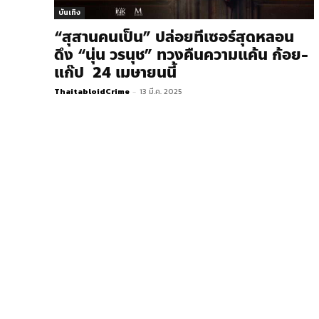
บันเทิง
“สุสานคนเป็น” ปล่อยทีเซอร์สุดหลอน
ดึง “นุ่น วรนุช” ทวงคืนความแค้น ก้อย-
แก๊ป 24 เมษายนนี้
ThaitabloidCrime
-
13 มี.ค. 2025