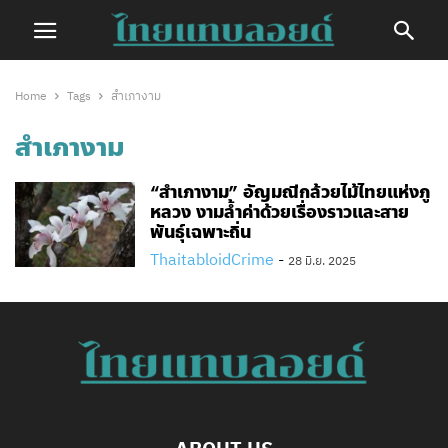
Home
Tags
สำเภางาม
สำเภางาม
“สำเภางาม” อัญมณีกล้วยไม้ไทยแห่งภู
หลวง งามล้ำค่าด้วยเรื่องราวและสาย
พันธุ์เฉพาะถิ่น
ThaitabloidCrime
-
28 มิ.ย. 2025