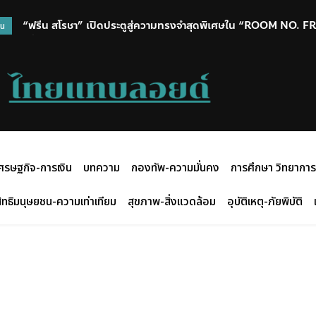
“ฟรีน สโรชา” เปิดประตูสู่ความทรงจำสุดพิเศษใน “ROOM NO. F
วน
ครั้งแรก ท่ามกลางแฟนๆ ที่ร่วมเติมเต็มทุกโมเมนต์
ศรษฐกิจ-การเงิน
บทความ
กองทัพ-ความมั่นคง
การศึกษา วิทยาการ
ิทธิมนุษยชน-ความเท่าเทียม
สุขภาพ-สิ่งแวดล้อม
อุบัติเหตุ-ภัยพิบัติ