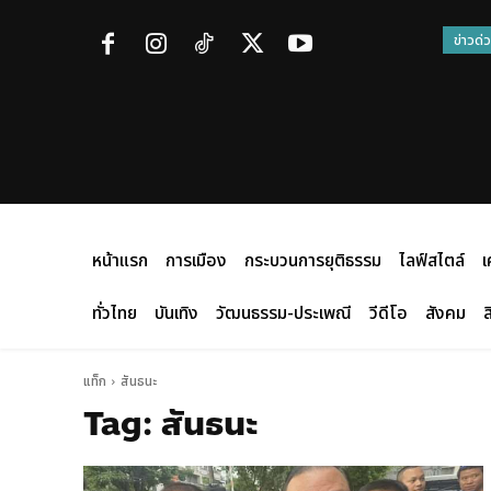
ข่าวด่
หน้าแรก
การเมือง
กระบวนการยุติธรรม
ไลฟ์สไตล์
เ
ทั่วไทย
บันเทิง
วัฒนธรรม-ประเพณี
วีดีโอ
สังคม
ส
แท็ก
สันธนะ
Tag:
สันธนะ